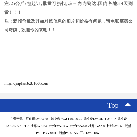
注
:25
公斤
/
包起订
,
批量可折扣
,
珠三角内到达
,
国内各地
3-4
天到
货！！！
注：新报价敬及其如对该信息的图片和价格有问题，请电联至我公
司奇谈，欢迎你的来电！！
m.jinqinplas.b2b168.com
Top
主营产品：阿科玛EVA33-400 埃克森EVAUL00728CC 埃克森EVAUL04533EH2 埃克森
EVAUL05540EH2 杜邦EVA150 杜邦EVA210W 杜邦EVA260 杜邦EVA250 杜邦EVA560 朗盛
PA6 BKV30H1. 朗盛PA66 AK 三井EVA 40W