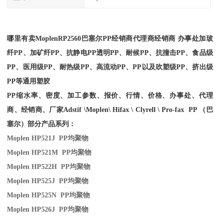
哪里有卖
Moplen
RP2560
巴塞尔PP经销商
代理商经销商 办事处加玻
纤PP、加矿纤PP、抗静电PP透明PP、耐候PP、抗撞击PP、食品级
PP、医用级PP、耐热级PP、高流动PP、PP以及吹塑级PP、挤出级
PP等通用塑胶
PP缩水率、密度、加工参数、报价、行情、价格、办事处、代理
商、经销商、厂家
Adstif \Moplen\ Hifax \ Clyrell \ Pro-fax PP （巴
塞尔）部分产品系列：
Moplen HP521J PP
均聚物
Moplen HP521M PP
均聚物
Moplen HP522H PP
均聚物
Moplen HP525J PP
均聚物
Moplen HP525N PP
均聚物
Moplen HP526J PP
均聚物