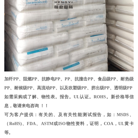
加纤
PP
、阻燃
PP
、抗静电
PP
、
PP
、抗撞击
PP
、食品级
PP
、耐热级
PP
、耐候级
PP
、高流动
PP
、以及吹塑级
PP
、挤出级
PP
、透明级
PP
如需采购或了解、物性表。
报告。
UL
认证。
ROHS
。新价格等信
息，敬请来电咨询 ！！
可为客户提供：有关的、及有关性能测试报告，如：
MSDS
、
（
RoHS)
、
FDA
、
ASTM
或
ISO
物性资料，证明，
COA
，
UL
黄卡
等。