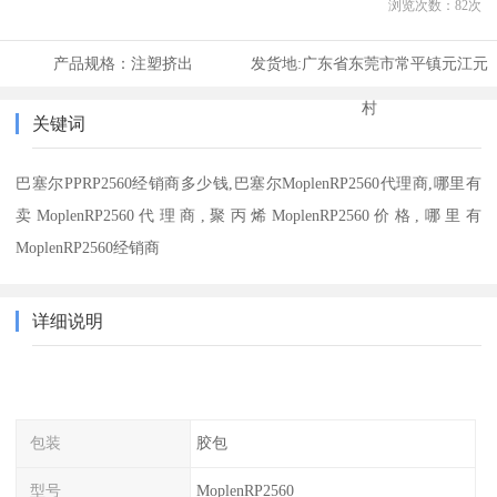
浏览次数：
82
次
产品规格：
注塑挤出
发货地:
广东省东莞市常平镇元江元
村
关键词
巴塞尔PPRP2560经销商多少钱,巴塞尔MoplenRP2560代理商,哪里有
卖MoplenRP2560代理商,聚丙烯MoplenRP2560价格,哪里有
MoplenRP2560经销商
详细说明
包装
胶包
型号
MoplenRP2560