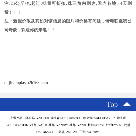
注
:25
公斤
/
包起订
,
批量可折扣
,
珠三角内到达
,
国内各地
3-4
天到
货！！！
注：新报价敬及其如对该信息的图片和价格有问题，请电联至我公
司奇谈，欢迎你的来电！！
m.jinqinplas.b2b168.com
Top
主营产品：阿科玛EVA33-400 埃克森EVAUL00728CC 埃克森EVAUL04533EH2 埃克森
EVAUL05540EH2 杜邦EVA150 杜邦EVA210W 杜邦EVA260 杜邦EVA250 杜邦EVA560 朗盛
PA6 BKV30H1. 朗盛PA66 AK 三井EVA 40W