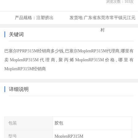
浏览次数：
103
次
产品规格：
注塑挤出
发货地:
广东省东莞市常平镇元江元
村
关键词
巴塞尔PPRP315M经销商多少钱,巴塞尔MoplenRP315M代理商,哪里有
卖MoplenRP315M代理商,聚丙烯MoplenRP315M价格,哪里有
MoplenRP315M经销商
详细说明
包装
胶包
型号
MoplenRP315M