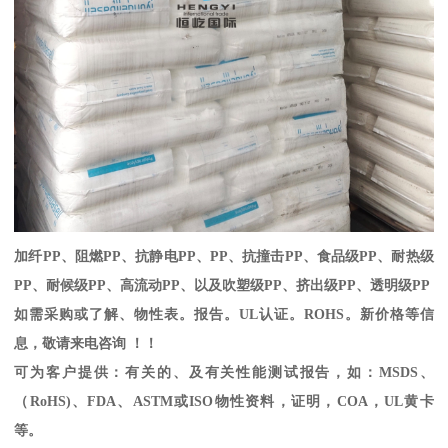
加纤
PP
、阻燃
PP
、抗静电
PP
、
PP
、抗撞击
PP
、食品级
PP
、耐热级
PP
、耐候级
PP
、高流动
PP
、以及吹塑级
PP
、挤出级
PP
、透明级
PP
如需采购或了解、物性表。
报告。
UL
认证。
ROHS
。新价格等信
息，敬请来电咨询 ！！
可为客户提供：有关的、及有关性能测试报告，如：
MSDS
、
（
RoHS)
、
FDA
、
ASTM
或
ISO
物性资料，证明，
COA
，
UL
黄卡
等。