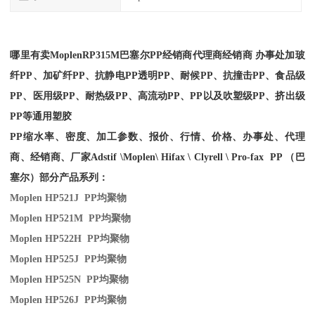
哪里有卖
Moplen
RP315M
巴塞尔PP经销商
代理商经销商 办事处加玻
纤PP、加矿纤PP、抗静电PP透明PP、耐候PP、抗撞击PP、食品级
PP、医用级PP、耐热级PP、高流动PP、PP以及吹塑级PP、挤出级
PP等通用塑胶
PP缩水率、密度、加工参数、报价、行情、价格、办事处、代理
商、经销商、厂家
Adstif \Moplen\ Hifax \ Clyrell \ Pro-fax PP （巴
塞尔）部分产品系列：
Moplen HP521J PP
均聚物
Moplen HP521M PP
均聚物
Moplen HP522H PP
均聚物
Moplen HP525J PP
均聚物
Moplen HP525N PP
均聚物
Moplen HP526J PP
均聚物