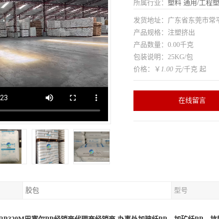
所属行业：
塑料
通用/工程
发货地址：广东省东莞市常
产品规格：注塑挤出
产品数量：0.00千克
包装说明：25KG/包
价格：￥
1.00
元/千克 起
在线留言
胶包
型号