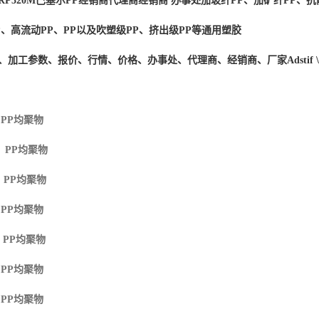
RP320M
巴塞尔PP经销商
代理商经销商 办事处加玻纤PP、加矿纤PP、抗
P、高流动PP、PP以及吹塑级PP、挤出级PP等通用塑胶
度、加工参数、报价、行情、价格、办事处、代理商、经销商、厂家
Adstif
 PP
均聚物
M PP
均聚物
 PP
均聚物
 PP
均聚物
 PP
均聚物
 PP
均聚物
 PP
均聚物