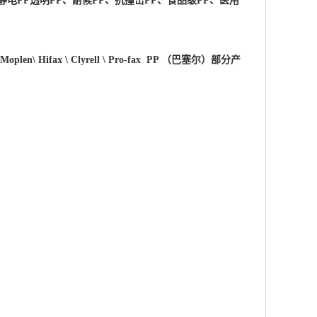
静电PP透明PP、耐候PP、抗撞击PP、食品级PP、医用
 \Moplen\ Hifax \ Clyrell \ Pro-fax PP （巴塞尔）部分产