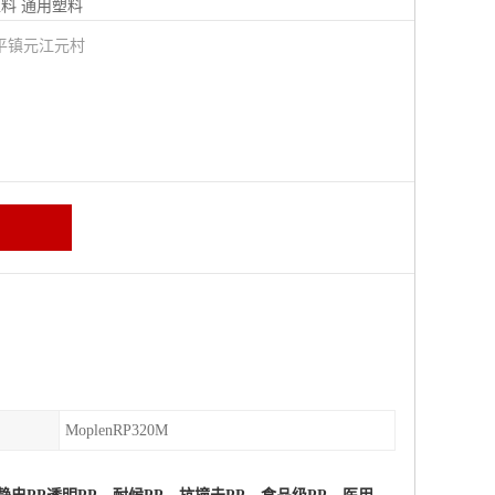
塑料
通用塑料
平镇元江元村
MoplenRP320M