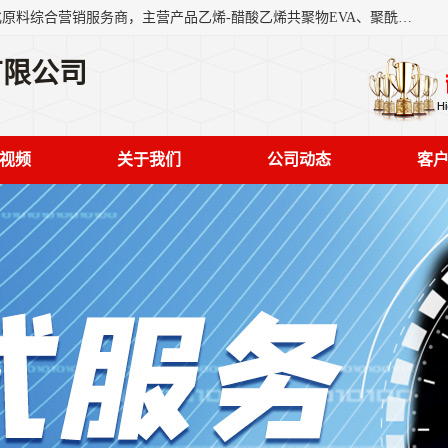
东莞市恒屹国际贸易有限公司（简称：恒屹国际）是一家石化原料综合营销服务商，主营产品乙烯-醋酸乙烯共聚物EVA、聚酰胺PA（尼龙）、醚酯型热塑弹性体TPEE等，公司秉承以市场为导向的战略思想，致力于大宗石化原料在中国市场的营销服务业务，为客户提供一站式的全面服务。
有限公司
视频
关于我们
公司动态
客