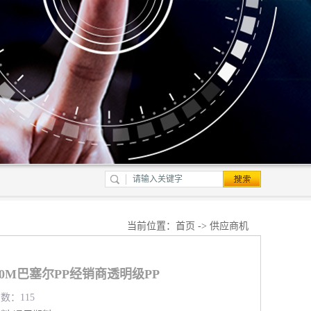
当前位置：
首页
->
供应商机
320M巴塞尔PP经销商透明级PP
览数：115