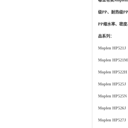
哪里有卖
Moplen
杨子巴斯夫EVA
级PP、耐热级P
TPV塑胶粒
PP缩水率、密
法国阿科玛EVA
品系列：
美国杜邦PET
Moplen HP521J
聚酰胺PA（尼龙）系列：
Moplen HP521
聚丙烯PP
Moplen HP522H
美国杜邦POM
Moplen HP525J
三井陶氏EVA
Moplen HP525N
Hytrel TPEE
Moplen HP526J
Moplen HP527J
聚乙烯HDPE