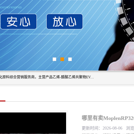
东莞市恒屹国际贸易有限公司（简称：恒屹国际）是一家石化原料综合营销服务商，主营产品乙烯-醋酸乙烯共聚物EVA、聚酰胺PA（尼龙）、醚酯型热塑弹性体TPEE等，公司秉承以市场为导向的战略思想，致力于大宗石化原料在中国市场的营销服务业务，为客户提供一站式的全面服务。
哪里有卖MoplenRP
更新时间：2026-08-06 浏