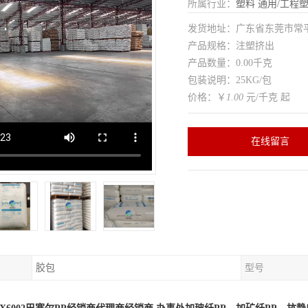
所属行业：
塑料
通用/工程
发货地址：广东省东莞市常
产品规格：注塑挤出
产品数量：0.00千克
包装说明：25KG/包
价格：￥
1.00
元/千克 起
在线留言
胶包
型号