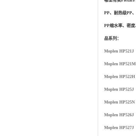
哪里有卖
Plexar
杨子巴斯夫EVA
PP、耐热级PP
TPV塑胶粒
PP缩水率、密
法国阿科玛EVA
品系列：
美国杜邦PET
Moplen HP521J
聚酰胺PA（尼龙）系列：
Moplen HP521
聚丙烯PP
Moplen HP522H
美国杜邦POM
Moplen HP525J
三井陶氏EVA
Moplen HP525N
Hytrel TPEE
Moplen HP526J
Moplen HP527J
聚乙烯HDPE