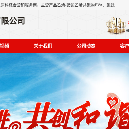
东莞市恒屹国际贸易有限公司（简称：恒屹国际）是一家石化原料综合营销服务商，主营产品乙烯-醋酸乙烯共聚物EVA、聚酰胺PA（尼龙）、醚酯型热塑弹性体TPEE等，公司秉承以市场为导向的战略思想，致力于大宗石化原料在中国市场的营销服务业务，为客户提供一站式的全面服务。
有限公司
视频
关于我们
公司动态
客