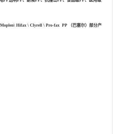
电PP透明PP、耐候PP、抗撞击PP、食品级PP、医用级
 \Moplen\ Hifax \ Clyrell \ Pro-fax PP （巴塞尔）部分产