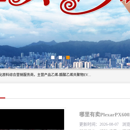
东莞市恒屹国际贸易有限公司（简称：恒屹国际）是一家石化原料综合营销服务商，主营产品乙烯-醋酸乙烯共聚物EVA、聚酰胺PA（尼龙）、醚酯型热塑弹性体TPEE等，公司秉承以市场为导向的战略思想，致力于大宗石化原料在中国市场的营销服务业务，为客户提供一站式的全面服务。
哪里有卖PlexarPX6
更新时间：2026-08-07 浏