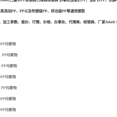
PX6002
巴塞尔PP经销商
代理商经销商 办事处加玻纤PP、加矿纤PP、抗静
、高流动PP、PP以及吹塑级PP、挤出级PP等通用塑胶
度、加工参数、报价、行情、价格、办事处、代理商、经销商、厂家
Adstif
 PP
均聚物
M PP
均聚物
 PP
均聚物
 PP
均聚物
 PP
均聚物
 PP
均聚物
 PP
均聚物