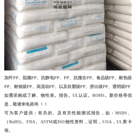
加纤
PP
、阻燃
PP
、抗静电
PP
、
PP
、抗撞击
PP
、食品级
PP
、耐热级
PP
、耐候级
PP
、高流动
PP
、以及吹塑级
PP
、挤出级
PP
、透明级
PP
如需采购或了解、物性表。
报告。
UL
认证。
ROHS
。新价格等信
息，敬请来电咨询 ！！
可为客户提供：有关的、及有关性能测试报告，如：
MSDS
、
（
RoHS)
、
FDA
、
ASTM
或
ISO
物性资料，证明，
COA
，
UL
黄卡
等。