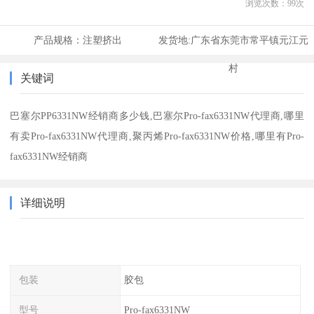
浏览次数：
99
次
产品规格：
注塑挤出
发货地:
广东省东莞市常平镇元江元
村
关键词
巴塞尔PP6331NW经销商多少钱,巴塞尔Pro-fax6331NW代理商,哪里
有卖Pro-fax6331NW代理商,聚丙烯Pro-fax6331NW价格,哪里有Pro-
fax6331NW经销商
详细说明
包装
胶包
型号
Pro-fax6331NW