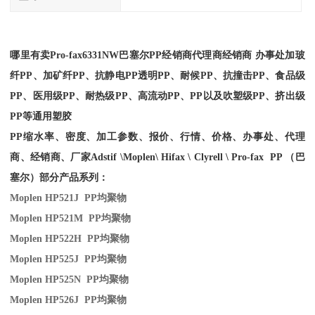
哪里有卖
Pro-fax
6331NW
巴塞尔PP经销商
代理商经销商 办事处加玻
纤PP、加矿纤PP、抗静电PP透明PP、耐候PP、抗撞击PP、食品级
PP、医用级PP、耐热级PP、高流动PP、PP以及吹塑级PP、挤出级
PP等通用塑胶
PP缩水率、密度、加工参数、报价、行情、价格、办事处、代理
商、经销商、厂家
Adstif \Moplen\ Hifax \ Clyrell \ Pro-fax PP （巴
塞尔）部分产品系列：
Moplen HP521J PP
均聚物
Moplen HP521M PP
均聚物
Moplen HP522H PP
均聚物
Moplen HP525J PP
均聚物
Moplen HP525N PP
均聚物
Moplen HP526J PP
均聚物