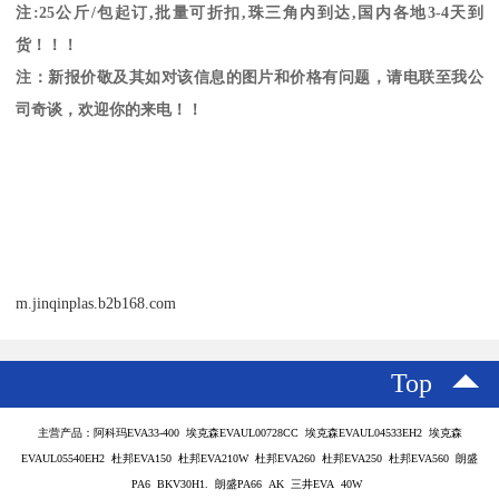
注
:25
公斤
/
包起订
,
批量可折扣
,
珠三角内到达
,
国内各地
3-4
天到
货！！！
注：新报价敬及其如对该信息的图片和价格有问题，请电联至我公
司奇谈，欢迎你的来电！！
m.jinqinplas.b2b168.com
Top
主营产品：阿科玛EVA33-400 埃克森EVAUL00728CC 埃克森EVAUL04533EH2 埃克森
EVAUL05540EH2 杜邦EVA150 杜邦EVA210W 杜邦EVA260 杜邦EVA250 杜邦EVA560 朗盛
PA6 BKV30H1. 朗盛PA66 AK 三井EVA 40W