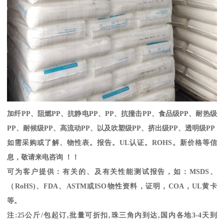
加纤
PP
、阻燃
PP
、抗静电
PP
、
PP
、抗撞击
PP
、食品级
PP
、耐热级
PP
、耐候级
PP
、高流动
PP
、以及吹塑级
PP
、挤出级
PP
、透明级
PP
如需采购或了解、物性表。
报告。
UL
认证。
ROHS
。新价格等信
息，敬请来电咨询 ！！
可为客户提供：有关的、及有关性能测试报告，如：
MSDS
、
（
RoHS)
、
FDA
、
ASTM
或
ISO
物性资料，证明，
COA
，
UL
黄卡
等。
注
:25
公斤
/
包起订
,
批量可折扣
,
珠三角内到达
,
国内各地
3-4
天到