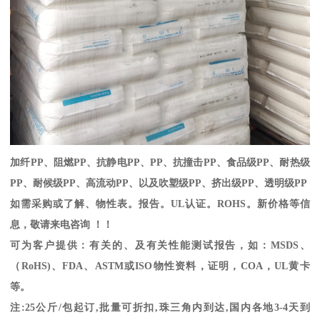
加纤
PP
、阻燃
PP
、抗静电
PP
、
PP
、抗撞击
PP
、食品级
PP
、耐热级
PP
、耐候级
PP
、高流动
PP
、以及吹塑级
PP
、挤出级
PP
、透明级
PP
如需采购或了解、物性表。
报告。
UL
认证。
ROHS
。新价格等信
息，敬请来电咨询 ！！
可为客户提供：有关的、及有关性能测试报告，如：
MSDS
、
（
RoHS)
、
FDA
、
ASTM
或
ISO
物性资料，证明，
COA
，
UL
黄卡
等。
注
:25
公斤
/
包起订
,
批量可折扣
,
珠三角内到达
,
国内各地
3-4
天到