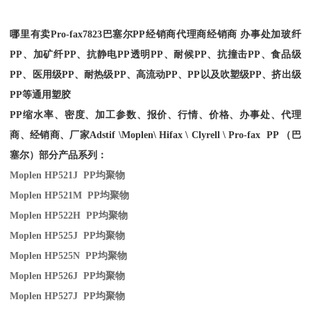
哪里有卖
Pro-fax
7823
巴塞尔PP经销商
代理商经销商 办事处加玻纤
PP、加矿纤PP、抗静电PP透明PP、耐候PP、抗撞击PP、食品级
PP、医用级PP、耐热级PP、高流动PP、PP以及吹塑级PP、挤出级
PP等通用塑胶
PP缩水率、密度、加工参数、报价、行情、价格、办事处、代理
商、经销商、厂家
Adstif \Moplen\ Hifax \ Clyrell \ Pro-fax PP （巴
塞尔）部分产品系列：
Moplen HP521J PP
均聚物
Moplen HP521M PP
均聚物
Moplen HP522H PP
均聚物
Moplen HP525J PP
均聚物
Moplen HP525N PP
均聚物
Moplen HP526J PP
均聚物
Moplen HP527J PP
均聚物