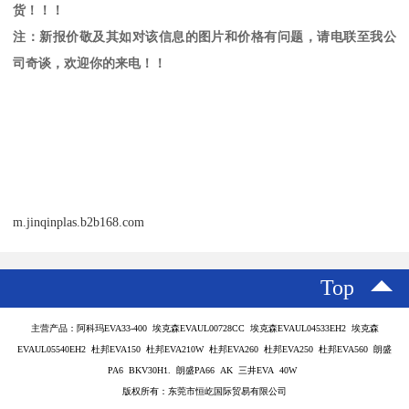
货！！！
注：新报价敬及其如对该信息的图片和价格有问题，请电联至我公
司奇谈，欢迎你的来电！！
m.jinqinplas.b2b168.com
Top
主营产品：阿科玛EVA33-400 埃克森EVAUL00728CC 埃克森EVAUL04533EH2 埃克森
EVAUL05540EH2 杜邦EVA150 杜邦EVA210W 杜邦EVA260 杜邦EVA250 杜邦EVA560 朗盛
PA6 BKV30H1. 朗盛PA66 AK 三井EVA 40W
版权所有：东莞市恒屹国际贸易有限公司