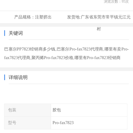
浏览次数：
95
次
产品规格：
注塑挤出
发货地:
广东省东莞市常平镇元江元
村
关键词
巴塞尔PP7823经销商多少钱,巴塞尔Pro-fax7823代理商,哪里有卖Pro-
fax7823代理商,聚丙烯Pro-fax7823价格,哪里有Pro-fax7823经销商
详细说明
包装
胶包
型号
Pro-fax7823