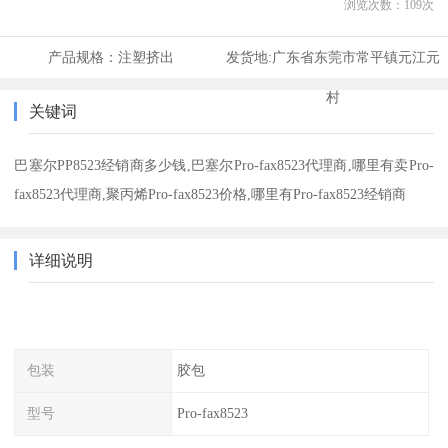
浏览次数：
109
次
产品规格：
注塑挤出
发货地:
广东省东莞市常平镇元江元
村
关键词
巴塞尔PP8523经销商多少钱,巴塞尔Pro-fax8523代理商,哪里有卖Pro-
fax8523代理商,聚丙烯Pro-fax8523价格,哪里有Pro-fax8523经销商
详细说明
包装
胶包
型号
Pro-fax8523