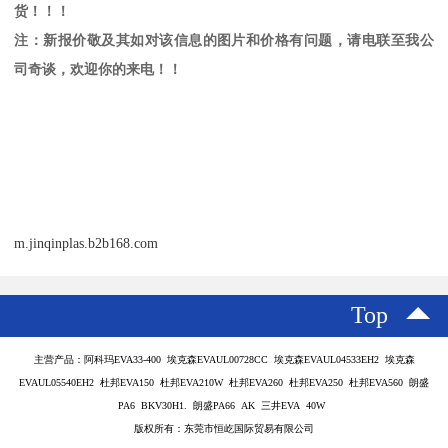
货！！！
注：新报价敬及其如对该信息的图片和价格有问题，请电联至我公
司奇谈，欢迎你的来电！！
m.jinqinplas.b2b168.com
Top
主营产品：阿科玛EVA33-400 埃克森EVAUL00728CC 埃克森EVAUL04533EH2 埃克森
EVAUL05540EH2 杜邦EVA150 杜邦EVA210W 杜邦EVA260 杜邦EVA250 杜邦EVA560 朗盛
PA6 BKV30H1. 朗盛PA66 AK 三井EVA 40W
版权所有：东莞市恒屹国际贸易有限公司