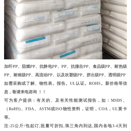
加纤
PP
、阻燃
PP
、抗静电
PP
、
PP
、抗撞击
PP
、食品级
PP
、耐热级
PP
、耐候级
PP
、高流动
PP
、以及吹塑级
PP
、挤出级
PP
、透明级
PP
如需采购或了解、物性表。
报告。
UL
认证。
ROHS
。新价格等信
息，敬请来电咨询 ！！
可为客户提供：有关的、及有关性能测试报告，如：
MSDS
、
（
RoHS)
、
FDA
、
ASTM
或
ISO
物性资料，证明，
COA
，
UL
黄卡
等。
注
:25
公斤
/
包起订
,
批量可折扣
,
珠三角内到达
,
国内各地
3-4
天到