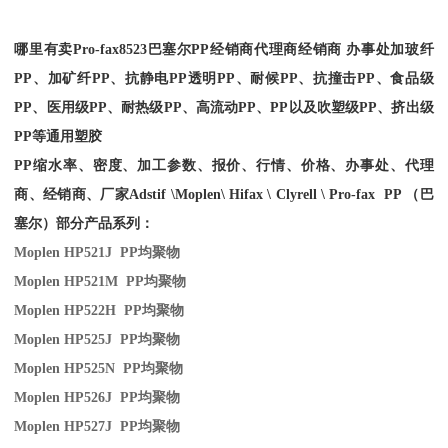
哪里有卖
Pro-fax
8523
巴塞尔PP经销商
代理商经销商 办事处加玻纤
PP、加矿纤PP、抗静电PP透明PP、耐候PP、抗撞击PP、食品级
PP、医用级PP、耐热级PP、高流动PP、PP以及吹塑级PP、挤出级
PP等通用塑胶
PP缩水率、密度、加工参数、报价、行情、价格、办事处、代理
商、经销商、厂家
Adstif \Moplen\ Hifax \ Clyrell \ Pro-fax PP （巴
塞尔）部分产品系列：
Moplen HP521J PP
均聚物
Moplen HP521M PP
均聚物
Moplen HP522H PP
均聚物
Moplen HP525J PP
均聚物
Moplen HP525N PP
均聚物
Moplen HP526J PP
均聚物
Moplen HP527J PP
均聚物