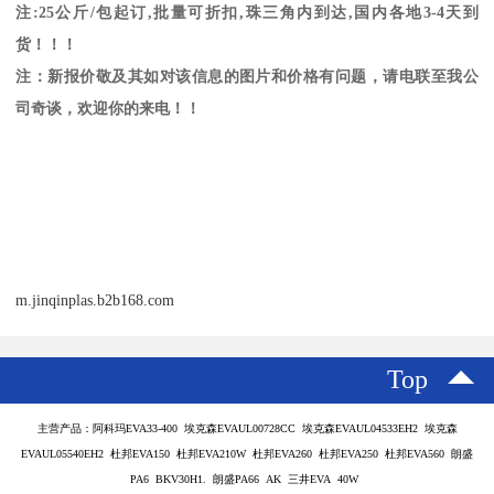
注
:25
公斤
/
包起订
,
批量可折扣
,
珠三角内到达
,
国内各地
3-4
天到
货！！！
注：新报价敬及其如对该信息的图片和价格有问题，请电联至我公
司奇谈，欢迎你的来电！！
m.jinqinplas.b2b168.com
Top
主营产品：阿科玛EVA33-400 埃克森EVAUL00728CC 埃克森EVAUL04533EH2 埃克森
EVAUL05540EH2 杜邦EVA150 杜邦EVA210W 杜邦EVA260 杜邦EVA250 杜邦EVA560 朗盛
PA6 BKV30H1. 朗盛PA66 AK 三井EVA 40W