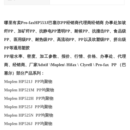
哪里有卖
Pro-fax
HP553J
巴塞尔PP经销商
代理商经销商 办事处加玻
纤PP、加矿纤PP、抗静电PP透明PP、耐候PP、抗撞击PP、食品级
PP、医用级PP、耐热级PP、高流动PP、PP以及吹塑级PP、挤出级
PP等通用塑胶
PP缩水率、密度、加工参数、报价、行情、价格、办事处、代理
商、经销商、厂家
Adstif \Moplen\ Hifax \ Clyrell \ Pro-fax PP （巴
塞尔）部分产品系列：
Moplen HP521J PP
均聚物
Moplen HP521M PP
均聚物
Moplen HP522H PP
均聚物
Moplen HP525J PP
均聚物
Moplen HP525N PP
均聚物
Moplen HP526J PP
均聚物