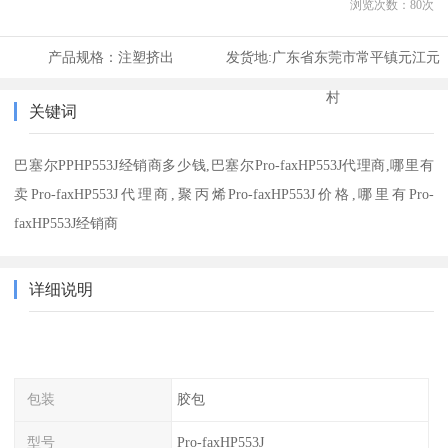
浏览次数：
80
次
产品规格：
注塑挤出
发货地:
广东省东莞市常平镇元江元
村
关键词
巴塞尔PPHP553J经销商多少钱,巴塞尔Pro-faxHP553J代理商,哪里有
卖Pro-faxHP553J代理商,聚丙烯Pro-faxHP553J价格,哪里有Pro-
faxHP553J经销商
详细说明
包装
胶包
型号
Pro-faxHP553J