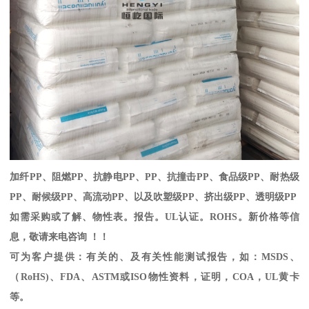
加纤
PP
、阻燃
PP
、抗静电
PP
、
PP
、抗撞击
PP
、食品级
PP
、耐热级
PP
、耐候级
PP
、高流动
PP
、以及吹塑级
PP
、挤出级
PP
、透明级
PP
如需采购或了解、物性表。
报告。
UL
认证。
ROHS
。新价格等信
息，敬请来电咨询 ！！
可为客户提供：有关的、及有关性能测试报告，如：
MSDS
、
（
RoHS)
、
FDA
、
ASTM
或
ISO
物性资料，证明，
COA
，
UL
黄卡
等。