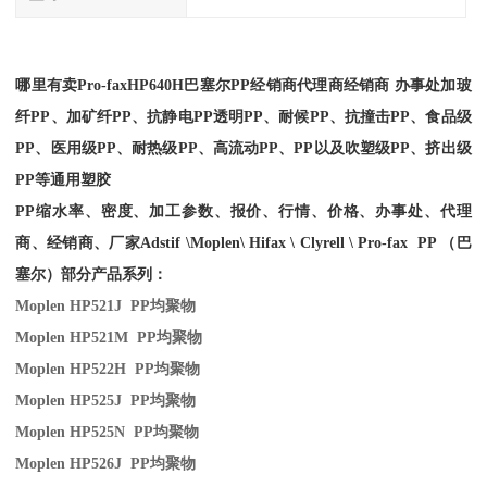
哪里有卖
Pro-fax
HP640H
巴塞尔PP经销商
代理商经销商 办事处加玻
纤PP、加矿纤PP、抗静电PP透明PP、耐候PP、抗撞击PP、食品级
PP、医用级PP、耐热级PP、高流动PP、PP以及吹塑级PP、挤出级
PP等通用塑胶
PP缩水率、密度、加工参数、报价、行情、价格、办事处、代理
商、经销商、厂家
Adstif \Moplen\ Hifax \ Clyrell \ Pro-fax PP （巴
塞尔）部分产品系列：
Moplen HP521J PP
均聚物
Moplen HP521M PP
均聚物
Moplen HP522H PP
均聚物
Moplen HP525J PP
均聚物
Moplen HP525N PP
均聚物
Moplen HP526J PP
均聚物