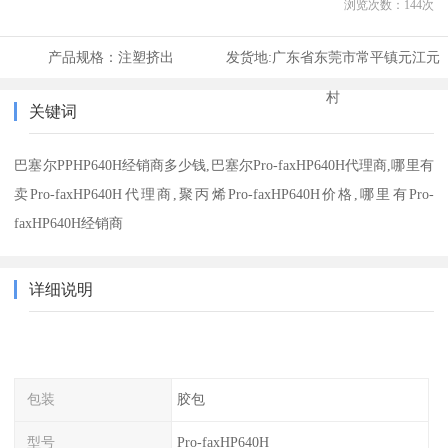
浏览次数：
144
次
产品规格：
注塑挤出
发货地:
广东省东莞市常平镇元江元
村
关键词
巴塞尔PPHP640H经销商多少钱,巴塞尔Pro-faxHP640H代理商,哪里有
卖Pro-faxHP640H代理商,聚丙烯Pro-faxHP640H价格,哪里有Pro-
faxHP640H经销商
详细说明
包装
胶包
型号
Pro-faxHP640H