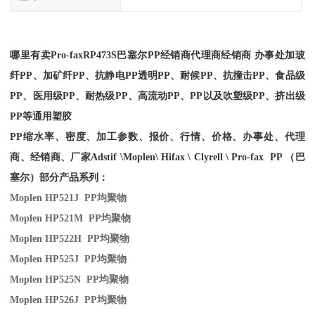
哪里有卖
Pro-fax
RP473S
巴塞尔PP经销商
代理商经销商 办事处加玻
纤PP、加矿纤PP、抗静电PP透明PP、耐候PP、抗撞击PP、食品级
PP、医用级PP、耐热级PP、高流动PP、PP以及吹塑级PP、挤出级
PP等通用塑胶
PP缩水率、密度、加工参数、报价、行情、价格、办事处、代理
商、经销商、厂家
Adstif \Moplen\ Hifax \ Clyrell \ Pro-fax PP （巴
塞尔）部分产品系列：
Moplen HP521J PP
均聚物
Moplen HP521M PP
均聚物
Moplen HP522H PP
均聚物
Moplen HP525J PP
均聚物
Moplen HP525N PP
均聚物
Moplen HP526J PP
均聚物