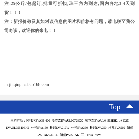
注
:25
公斤
/
包起订
,
批量可折扣
,
珠三角内到达
,
国内各地
3-4
天到
货！！！
注：新报价敬及其如对该信息的图片和价格有问题，请电联至我公
司奇谈，欢迎你的来电！！
m.jinqinplas.b2b168.com
Top
主营产品：阿科玛EVA33-400 埃克森EVAUL00728CC 埃克森EVAUL04533EH2 埃克森
EVAUL05540EH2 杜邦EVA150 杜邦EVA210W 杜邦EVA260 杜邦EVA250 杜邦EVA560 朗盛
PA6 BKV30H1. 朗盛PA66 AK 三井EVA 40W