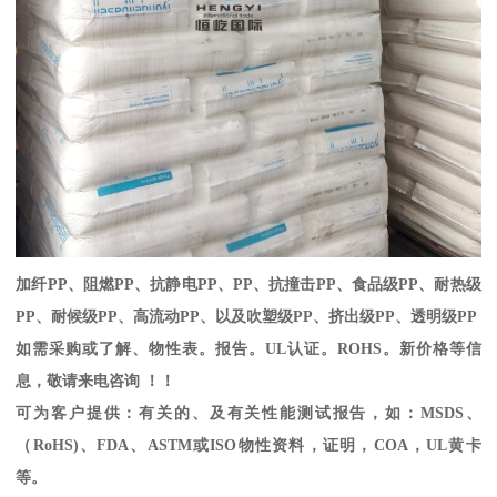
加纤
PP
、阻燃
PP
、抗静电
PP
、
PP
、抗撞击
PP
、食品级
PP
、耐热级
PP
、耐候级
PP
、高流动
PP
、以及吹塑级
PP
、挤出级
PP
、透明级
PP
如需采购或了解、物性表。
报告。
UL
认证。
ROHS
。新价格等信
息，敬请来电咨询 ！！
可为客户提供：有关的、及有关性能测试报告，如：
MSDS
、
（
RoHS)
、
FDA
、
ASTM
或
ISO
物性资料，证明，
COA
，
UL
黄卡
等。