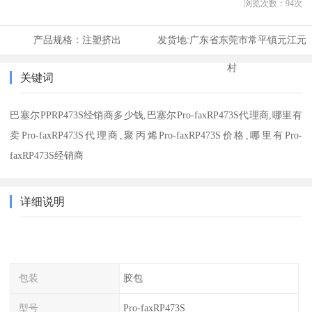
浏览次数：
94
次
产品规格：
注塑挤出
发货地:
广东省东莞市常平镇元江元
村
关键词
巴塞尔PPRP473S经销商多少钱,巴塞尔Pro-faxRP473S代理商,哪里有
卖Pro-faxRP473S代理商,聚丙烯Pro-faxRP473S价格,哪里有Pro-
faxRP473S经销商
详细说明
包装
胶包
型号
Pro-faxRP473S