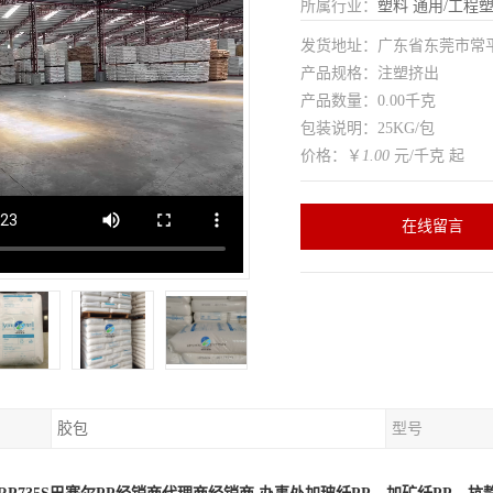
所属行业：
塑料
通用/工程
发货地址：广东省东莞市常
产品规格：注塑挤出
产品数量：0.00千克
包装说明：25KG/包
价格：￥
1.00
元/千克 起
在线留言
胶包
型号