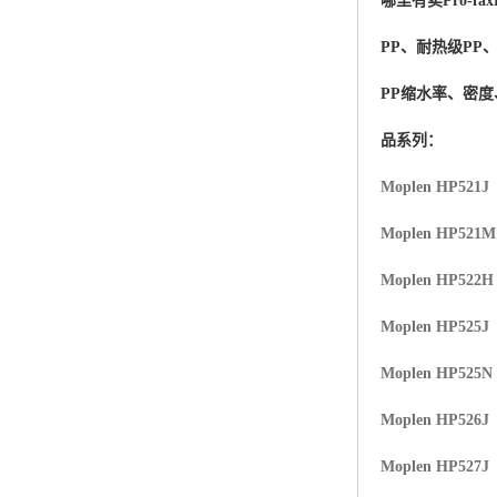
哪里有卖
Pro-fax
杨子巴斯夫EVA
PP、耐热级PP
TPV塑胶粒
PP缩水率、密
法国阿科玛EVA
品系列：
美国杜邦PET
Moplen HP521J
聚酰胺PA（尼龙）系列：
Moplen HP521
聚丙烯PP
Moplen HP522H
美国杜邦POM
Moplen HP525J
三井陶氏EVA
Moplen HP525N
Hytrel TPEE
Moplen HP526J
Moplen HP527J
聚乙烯HDPE