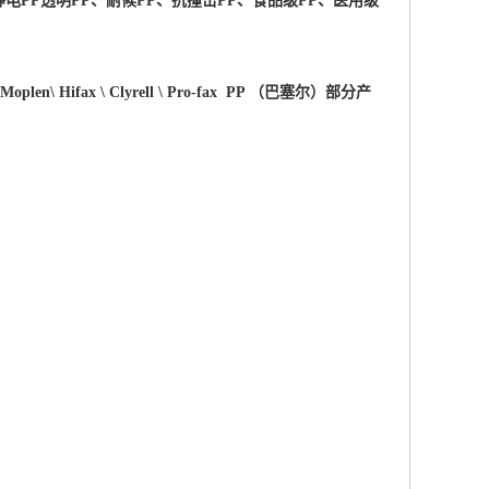
电PP透明PP、耐候PP、抗撞击PP、食品级PP、医用级
 \Moplen\ Hifax \ Clyrell \ Pro-fax PP （巴塞尔）部分产