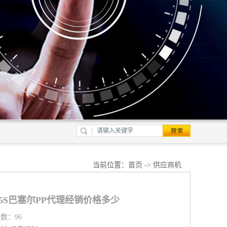
当前位置：
首页
->
供应商机
P735S巴塞尔PP代理经销价格多少
览数：96