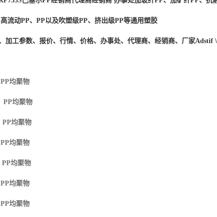
RP735S
巴塞尔PP经销商
代理商经销商 办事处加玻纤PP、加矿纤PP、抗静
、高流动PP、PP以及吹塑级PP、挤出级PP等通用塑胶
度、加工参数、报价、行情、价格、办事处、代理商、经销商、厂家
Adstif
 PP
均聚物
M PP
均聚物
 PP
均聚物
 PP
均聚物
 PP
均聚物
 PP
均聚物
 PP
均聚物