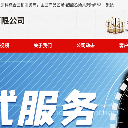
东莞市恒屹国际贸易有限公司（简称：恒屹国际）是一家石化原料综合营销服务商，主营产品乙烯-醋酸乙烯共聚物EVA、聚酰胺PA（尼龙）、醚酯型热塑弹性体TPEE等，公司秉承以市场为导向的战略思想，致力于大宗石化原料在中国市场的营销服务业务，为客户提供一站式的全面服务。
有限公司
视频
关于我们
公司动态
客