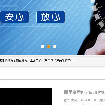
东莞市恒屹国际贸易有限公司（简称：恒屹国际）是一家石化原料综合营销服务商，主营产品乙烯-醋酸乙烯共聚物EVA、聚酰胺PA（尼龙）、醚酯型热塑弹性体TPEE等，公司秉承以市场为导向的战略思想，致力于大宗石化原料在中国市场的营销服务业务，为客户提供一站式的全面服务。
哪里有卖Pro-faxR
更新时间：2026-08-06 浏