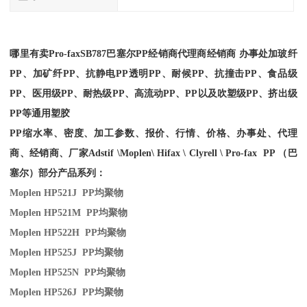
哪里有卖
Pro-fax
SB787
巴塞尔PP经销商
代理商经销商 办事处加玻纤
PP、加矿纤PP、抗静电PP透明PP、耐候PP、抗撞击PP、食品级
PP、医用级PP、耐热级PP、高流动PP、PP以及吹塑级PP、挤出级
PP等通用塑胶
PP缩水率、密度、加工参数、报价、行情、价格、办事处、代理
商、经销商、厂家
Adstif \Moplen\ Hifax \ Clyrell \ Pro-fax PP （巴
塞尔）部分产品系列：
Moplen HP521J PP
均聚物
Moplen HP521M PP
均聚物
Moplen HP522H PP
均聚物
Moplen HP525J PP
均聚物
Moplen HP525N PP
均聚物
Moplen HP526J PP
均聚物