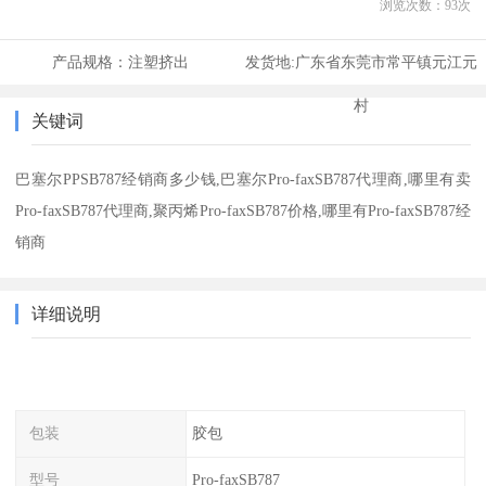
浏览次数：
93
次
产品规格：
注塑挤出
发货地:
广东省东莞市常平镇元江元
村
关键词
巴塞尔PPSB787经销商多少钱,巴塞尔Pro-faxSB787代理商,哪里有卖
Pro-faxSB787代理商,聚丙烯Pro-faxSB787价格,哪里有Pro-faxSB787经
销商
详细说明
包装
胶包
型号
Pro-faxSB787