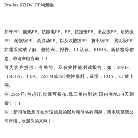
Pro-fax 6331W PP
均聚物
加纤
PP
、阻燃
PP
、抗静电
PP
、
PP
、抗撞击
PP
、食品级
PP
、耐热级
PP
、耐候级
PP
、高流动
PP
、以及吹塑级
PP
、挤出级
PP
、透明级
PP
如需采购或了解、物性表。
报告。
UL
认证。
ROHS
。新价格等信
息，敬请来电咨询 ！！
可为客户提供：有关的、及有关性能测试报告，如：
MSDS
、
（
RoHS)
、
FDA
、
ASTM
或
ISO
物性资料，证明，
COA
，
UL
黄卡
等。
注
:25
公斤
/
包起订
,
批量可折扣
,
珠三角内到达
,
国内各地
3-4
天到
货！！！
注：新报价敬及其如对该信息的图片和价格有问题，请电联至我公
司奇谈，欢迎你的来电！！