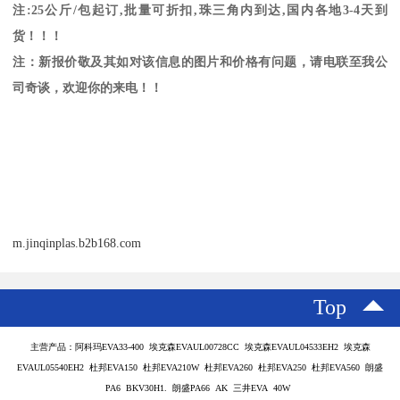
注
:25
公斤
/
包起订
,
批量可折扣
,
珠三角内到达
,
国内各地
3-4
天到
货！！！
注：新报价敬及其如对该信息的图片和价格有问题，请电联至我公
司奇谈，欢迎你的来电！！
m.jinqinplas.b2b168.com
Top
主营产品：阿科玛EVA33-400 埃克森EVAUL00728CC 埃克森EVAUL04533EH2 埃克森
EVAUL05540EH2 杜邦EVA150 杜邦EVA210W 杜邦EVA260 杜邦EVA250 杜邦EVA560 朗盛
PA6 BKV30H1. 朗盛PA66 AK 三井EVA 40W