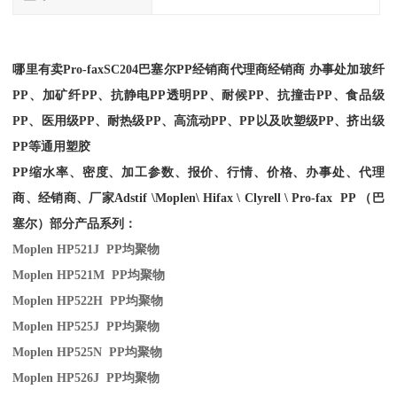
哪里有卖
Pro-fax
SC204
巴塞尔PP经销商
代理商经销商 办事处加玻纤
PP、加矿纤PP、抗静电PP透明PP、耐候PP、抗撞击PP、食品级
PP、医用级PP、耐热级PP、高流动PP、PP以及吹塑级PP、挤出级
PP等通用塑胶
PP缩水率、密度、加工参数、报价、行情、价格、办事处、代理
商、经销商、厂家
Adstif \Moplen\ Hifax \ Clyrell \ Pro-fax PP （巴
塞尔）部分产品系列：
Moplen HP521J PP
均聚物
Moplen HP521M PP
均聚物
Moplen HP522H PP
均聚物
Moplen HP525J PP
均聚物
Moplen HP525N PP
均聚物
Moplen HP526J PP
均聚物