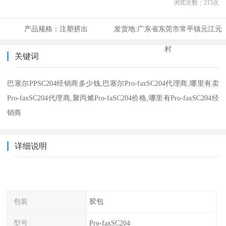
浏览次数：
215
次
产品规格：
注塑挤出
发货地:
广东省东莞市常平镇元江元
村
关键词
巴塞尔PPSC204经销商多少钱,巴塞尔Pro-faxSC204代理商,哪里有卖
Pro-faxSC204代理商,聚丙烯Pro-faSC204价格,哪里有Pro-faxSC204经
销商
详细说明
包装
胶包
型号
Pro-faxSC204