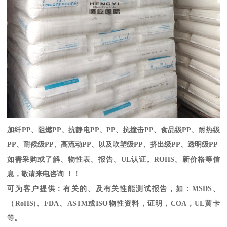
加纤
PP
、阻燃
PP
、抗静电
PP
、
PP
、抗撞击
PP
、食品级
PP
、耐热级
PP
、耐候级
PP
、高流动
PP
、以及吹塑级
PP
、挤出级
PP
、透明级
PP
如需采购或了解、物性表。
报告。
UL
认证。
ROHS
。新价格等信
息，敬请来电咨询 ！！
可为客户提供：有关的、及有关性能测试报告，如：
MSDS
、
（
RoHS)
、
FDA
、
ASTM
或
ISO
物性资料，证明，
COA
，
UL
黄卡
等。