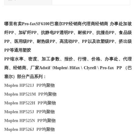
哪里有卖
Pro-fax
SF6100
巴塞尔PP经销商
代理商经销商 办事处加玻
纤PP、加矿纤PP、抗静电PP透明PP、耐候PP、抗撞击PP、食品级
PP、医用级PP、耐热级PP、高流动PP、PP以及吹塑级PP、挤出级
PP等通用塑胶
PP缩水率、密度、加工参数、报价、行情、价格、办事处、代理
商、经销商、厂家
Adstif \Moplen\ Hifax \ Clyrell \ Pro-fax PP （巴
塞尔）部分产品系列：
Moplen HP521J PP
均聚物
Moplen HP521M PP
均聚物
Moplen HP522H PP
均聚物
Moplen HP525J PP
均聚物
Moplen HP525N PP
均聚物
Moplen HP526J PP
均聚物