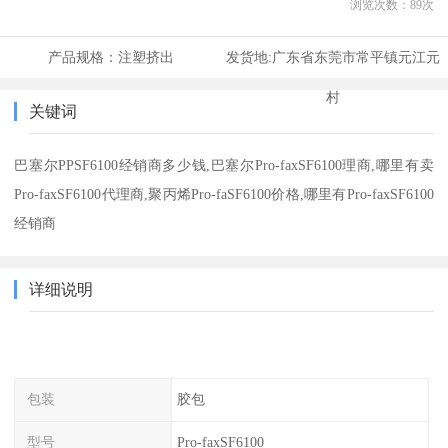
浏览次数：
89
次
产品规格：
注塑挤出
发货地:
广东省东莞市常平镇元江元
村
关键词
巴塞尔PPSF6100经销商多少钱,巴塞尔Pro-faxSF6100理商,哪里有卖
Pro-faxSF6100代理商,聚丙烯Pro-faSF6100价格,哪里有Pro-faxSF6100
经销商
详细说明
包装
胶包
型号
Pro-faxSF6100