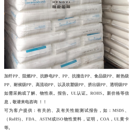
加纤
PP
、阻燃
PP
、抗静电
PP
、
PP
、抗撞击
PP
、食品级
PP
、耐热级
PP
、耐候级
PP
、高流动
PP
、以及吹塑级
PP
、挤出级
PP
、透明级
PP
如需采购或了解、物性表。
报告。
UL
认证。
ROHS
。新价格等信
息，敬请来电咨询 ！！
可为客户提供：有关的、及有关性能测试报告，如：
MSDS
、
（
RoHS)
、
FDA
、
ASTM
或
ISO
物性资料，证明，
COA
，
UL
黄卡
等。