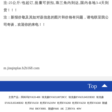
注
:25
公斤
/
包起订
,
批量可折扣
,
珠三角内到达
,
国内各地
3-4
天到
货！！！
注：新报价敬及其如对该信息的图片和价格有问题，请电联至我公
司奇谈，欢迎你的来电！！
m.jinqinplas.b2b168.com
Top
主营产品：阿科玛EVA33-400 埃克森EVAUL00728CC 埃克森EVAUL04533EH2 埃克森
EVAUL05540EH2 杜邦EVA150 杜邦EVA210W 杜邦EVA260 杜邦EVA250 杜邦EVA560 朗盛
PA6 BKV30H1. 朗盛PA66 AK 三井EVA 40W