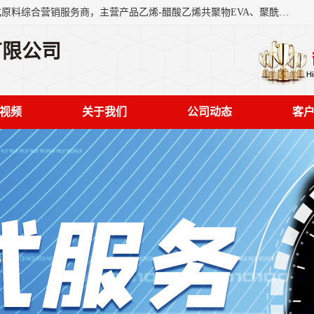
东莞市恒屹国际贸易有限公司（简称：恒屹国际）是一家石化原料综合营销服务商，主营产品乙烯-醋酸乙烯共聚物EVA、聚酰胺PA（尼龙）、醚酯型热塑弹性体TPEE等，公司秉承以市场为导向的战略思想，致力于大宗石化原料在中国市场的营销服务业务，为客户提供一站式的全面服务。
有限公司
视频
关于我们
公司动态
客