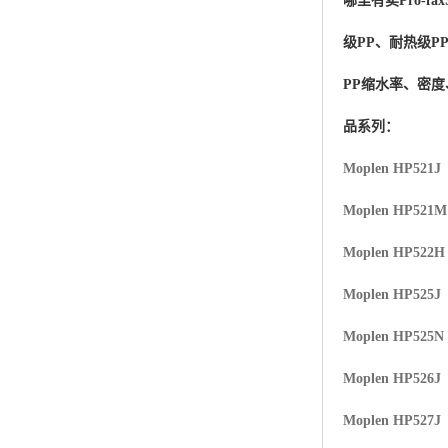
哪里有卖
Pro-fax
杨子巴斯夫EVA
级PP、耐热级P
TPV塑胶粒
PP缩水率、密
法国阿科玛EVA
品系列：
美国杜邦PET
Moplen HP521J
聚酰胺PA（尼龙）系列：
Moplen HP521
聚丙烯PP
Moplen HP522H
美国杜邦POM
Moplen HP525J
三井陶氏EVA
Moplen HP525N
Hytrel TPEE
Moplen HP526J
Moplen HP527J
聚乙烯HDPE