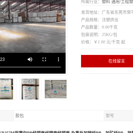
所属行业：
塑料
通用/工程
发货地址：广东省东莞市常
产品规格：注塑挤出
产品数量：0.00千克
包装说明：25KG/包
价格：￥
1.00
元/千克 起
在线留言
胶包
型号