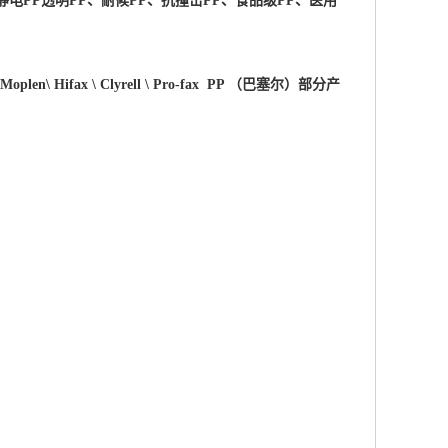
静电PP透明PP、耐候PP、抗撞击PP、食品级PP、医用
 \Moplen\ Hifax \ Clyrell \ Pro-fax PP （巴塞尔）部分产