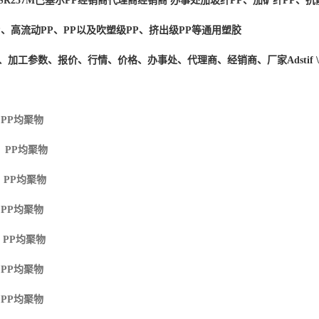
SR257M
巴塞尔PP经销商
代理商经销商 办事处加玻纤PP、加矿纤PP、抗
P、高流动PP、PP以及吹塑级PP、挤出级PP等通用塑胶
度、加工参数、报价、行情、价格、办事处、代理商、经销商、厂家
Adstif
 PP
均聚物
M PP
均聚物
 PP
均聚物
 PP
均聚物
 PP
均聚物
 PP
均聚物
 PP
均聚物