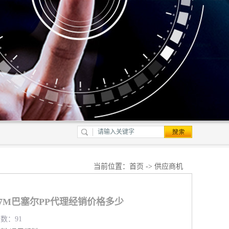
当前位置：
首页
->
供应商机
R257M巴塞尔PP代理经销价格多少
览数：91