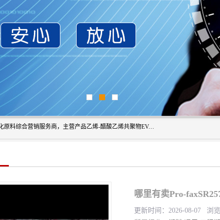
东莞市恒屹国际贸易有限公司（简称：恒屹国际）是一家石化原料综合营销服务商，主营产品乙烯-醋酸乙烯共聚物EVA、聚酰胺PA（尼龙）、醚酯型热塑弹性体TPEE等，公司秉承以市场为导向的战略思想，致力于大宗石化原料在中国市场的营销服务业务，为客户提供一站式的全面服务。
哪里有卖Pro-faxS
更新时间：2026-08-07 浏