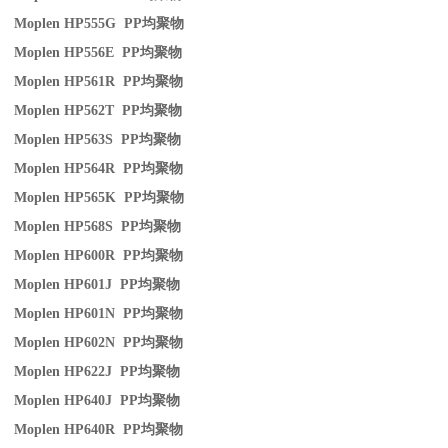
Moplen HP555G PP
均聚物
Moplen HP556E PP
均聚物
Moplen HP561R PP
均聚物
Moplen HP562T PP
均聚物
Moplen HP563S PP
均聚物
Moplen HP564R PP
均聚物
Moplen HP565K PP
均聚物
Moplen HP568S PP
均聚物
Moplen HP600R PP
均聚物
Moplen HP601J PP
均聚物
Moplen HP601N PP
均聚物
Moplen HP602N PP
均聚物
Moplen HP622J PP
均聚物
Moplen HP640J PP
均聚物
Moplen HP640R PP
均聚物