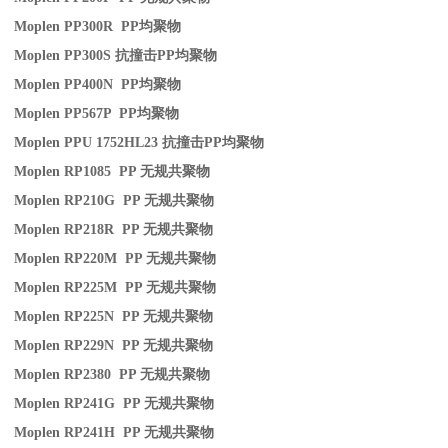
Moplen PP300R PP
均聚物
Moplen PP300S
抗撞击
PP
均聚物
Moplen PP400N PP
均聚物
Moplen PP567P PP
均聚物
Moplen PPU 1752HL23
抗撞击
PP
均聚物
Moplen RP1085 PP
无规共聚物
Moplen RP210G PP
无规共聚物
Moplen RP218R PP
无规共聚物
Moplen RP220M PP
无规共聚物
Moplen RP225M PP
无规共聚物
Moplen RP225N PP
无规共聚物
Moplen RP229N PP
无规共聚物
Moplen RP2380 PP
无规共聚物
Moplen RP241G PP
无规共聚物
Moplen RP241H PP
无规共聚物