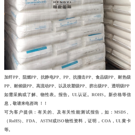
加纤
PP
、阻燃
PP
、抗静电
PP
、
PP
、抗撞击
PP
、食品级
PP
、耐热级
PP
、耐候级
PP
、高流动
PP
、以及吹塑级
PP
、挤出级
PP
、透明级
PP
如需采购或了解、物性表。
报告。
UL
认证。
ROHS
。新价格等信
息，敬请来电咨询 ！！
可为客户提供：有关的、及有关性能测试报告，如：
MSDS
、
（
RoHS)
、
FDA
、
ASTM
或
ISO
物性资料，证明，
COA
，
UL
黄卡
等。