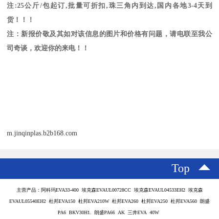
注
:25
公斤
/
包起订
,
批量可折扣
,
珠三角内到达
,
国内各地
3-4
天到
货！！！
注：新报价敬及其如对该信息的图片和价格有问题，请电联至我公
司奇谈，欢迎你的来电！！
m.jinqinplas.b2b168.com
Top
主营产品：阿科玛EVA33-400 埃克森EVAUL00728CC 埃克森EVAUL04533EH2 埃克森
EVAUL05540EH2 杜邦EVA150 杜邦EVA210W 杜邦EVA260 杜邦EVA250 杜邦EVA560 朗盛
PA6 BKV30H1. 朗盛PA66 AK 三井EVA 40W