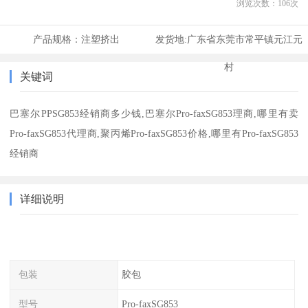
浏览次数：
106
次
产品规格：
注塑挤出
发货地:
广东省东莞市常平镇元江元
村
关键词
巴塞尔PPSG853经销商多少钱,巴塞尔Pro-faxSG853理商,哪里有卖
Pro-faxSG853代理商,聚丙烯Pro-faxSG853价格,哪里有Pro-faxSG853
经销商
详细说明
包装
胶包
型号
Pro-faxSG853