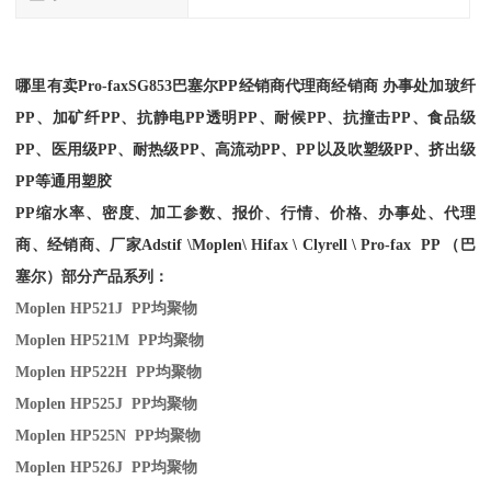
哪里有卖
Pro-fax
SG853
巴塞尔PP经销商
代理商经销商 办事处加玻纤
PP、加矿纤PP、抗静电PP透明PP、耐候PP、抗撞击PP、食品级
PP、医用级PP、耐热级PP、高流动PP、PP以及吹塑级PP、挤出级
PP等通用塑胶
PP缩水率、密度、加工参数、报价、行情、价格、办事处、代理
商、经销商、厂家
Adstif \Moplen\ Hifax \ Clyrell \ Pro-fax PP （巴
塞尔）部分产品系列：
Moplen HP521J PP
均聚物
Moplen HP521M PP
均聚物
Moplen HP522H PP
均聚物
Moplen HP525J PP
均聚物
Moplen HP525N PP
均聚物
Moplen HP526J PP
均聚物