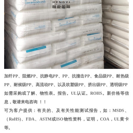
加纤
PP
、阻燃
PP
、抗静电
PP
、
PP
、抗撞击
PP
、食品级
PP
、耐热级
PP
、耐候级
PP
、高流动
PP
、以及吹塑级
PP
、挤出级
PP
、透明级
PP
如需采购或了解、物性表。
报告。
UL
认证。
ROHS
。新价格等信
息，敬请来电咨询 ！！
可为客户提供：有关的、及有关性能测试报告，如：
MSDS
、
（
RoHS)
、
FDA
、
ASTM
或
ISO
物性资料，证明，
COA
，
UL
黄卡
等。