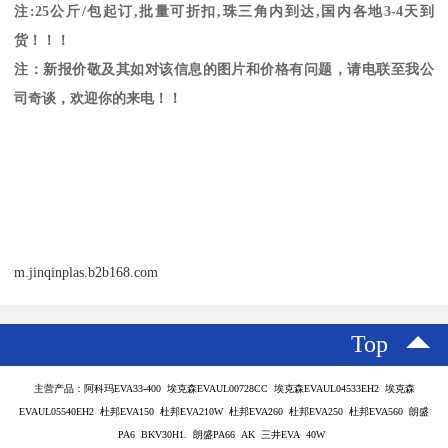
注
:25
公斤
/
包起订
,
批量可折扣
,
珠三角内到达
,
国内各地
3-4
天到
货！！！
注：新报价敬及其如对该信息的图片和价格有问题，请电联至我公
司奇谈，欢迎你的来电！！
m.jinqinplas.b2b168.com
Top
主营产品：阿科玛EVA33-400 埃克森EVAUL00728CC 埃克森EVAUL04533EH2 埃克森
EVAUL05540EH2 杜邦EVA150 杜邦EVA210W 杜邦EVA260 杜邦EVA250 杜邦EVA560 朗盛
PA6 BKV30H1. 朗盛PA66 AK 三井EVA 40W