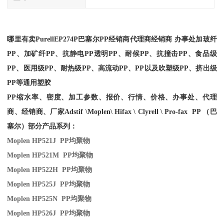
哪里有卖
PurellEP274P
巴塞尔PP经销商
代理商经销商 办事处加玻纤
PP、加矿纤PP、抗静电PP透明PP、耐候PP、抗撞击PP、食品级
PP、医用级PP、耐热级PP、高流动PP、PP以及吹塑级PP、挤出级
PP等通用塑胶
PP缩水率、密度、加工参数、报价、行情、价格、办事处、代理
商、经销商、厂家
Adstif \Moplen\ Hifax \ Clyrell \ Pro-fax PP （巴
塞尔）部分产品系列：
Moplen HP521J PP
均聚物
Moplen HP521M PP
均聚物
Moplen HP522H PP
均聚物
Moplen HP525J PP
均聚物
Moplen HP525N PP
均聚物
Moplen HP526J PP
均聚物