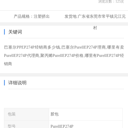
浏览次数：
125
次
产品规格：
注塑挤出
发货地:
广东省东莞市常平镇元江元
村
关键词
巴塞尔PPEP274P经销商多少钱,巴塞尔PurellEP274P理商,哪里有卖
PurellEP274P代理商,聚丙烯PurellEP274P价格,哪里有PurellEP274P经
销商
详细说明
包装
胶包
型号
PurellEP274P