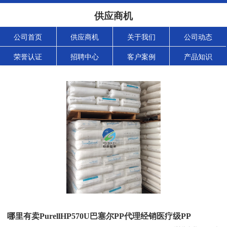
供应商机
公司首页
供应商机
关于我们
公司动态
荣誉认证
招聘中心
客户案例
产品知识
哪里有卖PurellHP570U巴塞尔PP代理经销医疗级PP