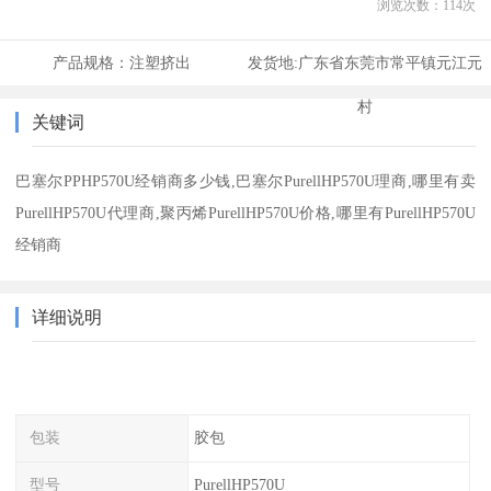
浏览次数：
114
次
产品规格：
注塑挤出
发货地:
广东省东莞市常平镇元江元
村
关键词
巴塞尔PPHP570U经销商多少钱,巴塞尔PurellHP570U理商,哪里有卖
PurellHP570U代理商,聚丙烯PurellHP570U价格,哪里有PurellHP570U
经销商
详细说明
包装
胶包
型号
PurellHP570U