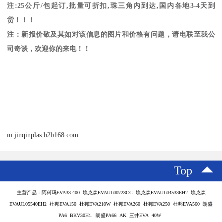
注
:25
公斤
/
包起订
,
批量可折扣
,
珠三角内到达
,
国内各地
3-4
天到
货！！！
注：新报价敬及其如对该信息的图片和价格有问题，请电联至我公
司奇谈，欢迎你的来电！！
m.jinqinplas.b2b168.com
Top
主营产品：阿科玛EVA33-400 埃克森EVAUL00728CC 埃克森EVAUL04533EH2 埃克森
EVAUL05540EH2 杜邦EVA150 杜邦EVA210W 杜邦EVA260 杜邦EVA250 杜邦EVA560 朗盛
PA6 BKV30H1. 朗盛PA66 AK 三井EVA 40W