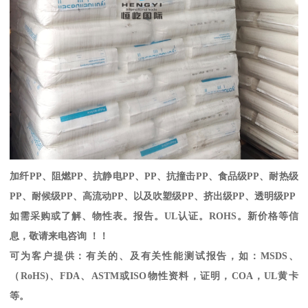
加纤
PP
、阻燃
PP
、抗静电
PP
、
PP
、抗撞击
PP
、食品级
PP
、耐热级
PP
、耐候级
PP
、高流动
PP
、以及吹塑级
PP
、挤出级
PP
、透明级
PP
如需采购或了解、物性表。
报告。
UL
认证。
ROHS
。新价格等信
息，敬请来电咨询 ！！
可为客户提供：有关的、及有关性能测试报告，如：
MSDS
、
（
RoHS)
、
FDA
、
ASTM
或
ISO
物性资料，证明，
COA
，
UL
黄卡
等。