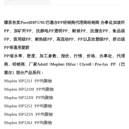
哪里有卖
Purell
HP570U
巴塞尔PP经销商
代理商经销商 办事处加玻纤
PP、加矿纤PP、抗静电PP透明PP、耐候PP、抗撞击PP、食品级
PP、医用级PP、耐热级PP、高流动PP、PP以及吹塑级PP、挤出级
PP等通用塑胶
PP缩水率、密度、加工参数、报价、行情、价格、办事处、代理
商、经销商、厂家
Adstif \Moplen\ Hifax \ Clyrell \ Pro-fax PP （巴
塞尔）部分产品系列：
Moplen HP521J PP
均聚物
Moplen HP521M PP
均聚物
Moplen HP522H PP
均聚物
Moplen HP525J PP
均聚物
Moplen HP525N PP
均聚物
Moplen HP526J PP
均聚物