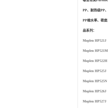
哪里有卖
Purell
R
杨子巴斯夫EVA
PP、耐热级PP
TPV塑胶粒
PP缩水率、密
法国阿科玛EVA
品系列：
美国杜邦PET
Moplen HP521J
聚酰胺PA（尼龙）系列：
Moplen HP521
聚丙烯PP
Moplen HP522H
美国杜邦POM
Moplen HP525J
三井陶氏EVA
Moplen HP525N
Hytrel TPEE
Moplen HP526J
Moplen HP527J
聚乙烯HDPE