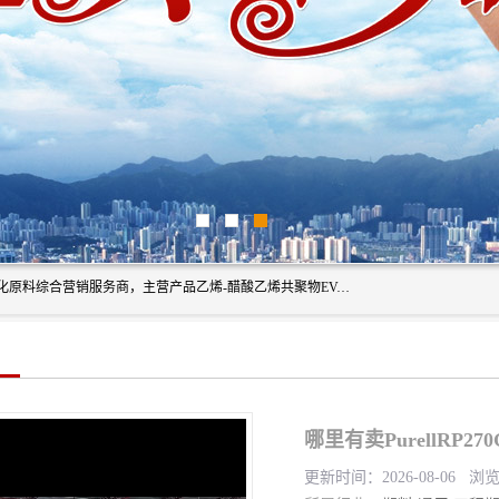
东莞市恒屹国际贸易有限公司（简称：恒屹国际）是一家石化原料综合营销服务商，主营产品乙烯-醋酸乙烯共聚物EVA、聚酰胺PA（尼龙）、醚酯型热塑弹性体TPEE等，公司秉承以市场为导向的战略思想，致力于大宗石化原料在中国市场的营销服务业务，为客户提供一站式的全面服务。
哪里有卖PurellRP
更新时间：2026-08-06 浏