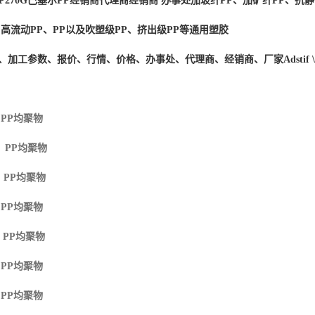
P270G
巴塞尔PP经销商
代理商经销商 办事处加玻纤PP、加矿纤PP、抗静
、高流动PP、PP以及吹塑级PP、挤出级PP等通用塑胶
度、加工参数、报价、行情、价格、办事处、代理商、经销商、厂家
Adstif
 PP
均聚物
M PP
均聚物
 PP
均聚物
 PP
均聚物
 PP
均聚物
 PP
均聚物
 PP
均聚物