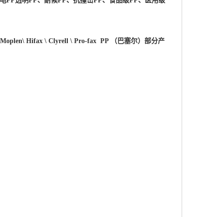
电PP透明PP、耐候PP、抗撞击PP、食品级PP、医用级
 \Moplen\ Hifax \ Clyrell \ Pro-fax PP （巴塞尔）部分产