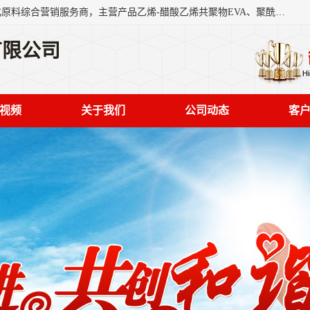
东莞市恒屹国际贸易有限公司（简称：恒屹国际）是一家石化原料综合营销服务商，主营产品乙烯-醋酸乙烯共聚物EVA、聚酰胺PA（尼龙）、醚酯型热塑弹性体TPEE等，公司秉承以市场为导向的战略思想，致力于大宗石化原料在中国市场的营销服务业务，为客户提供一站式的全面服务。
有限公司
视频
关于我们
公司动态
客