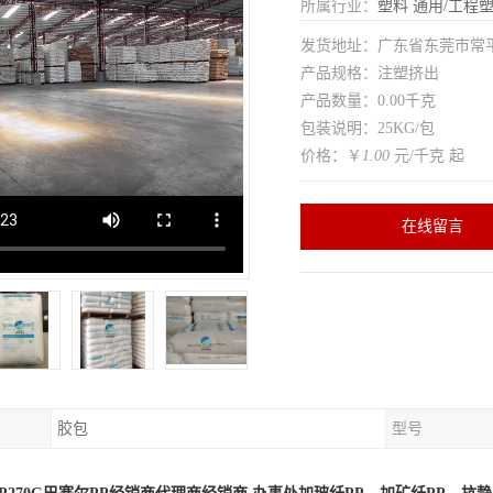
所属行业：
塑料
通用/工程
发货地址：广东省东莞市常
产品规格：注塑挤出
产品数量：0.00千克
包装说明：25KG/包
价格：￥
1.00
元/千克 起
在线留言
胶包
型号