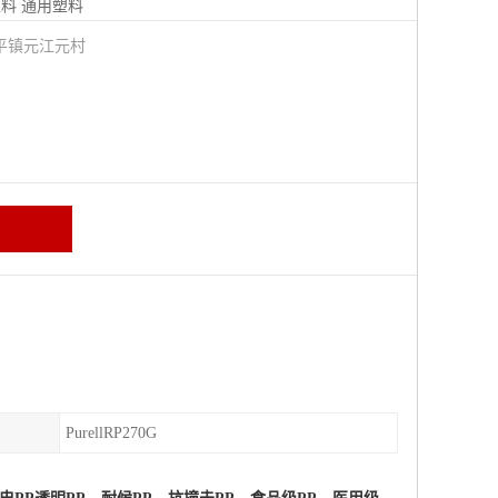
塑料
通用塑料
平镇元江元村
PurellRP270G