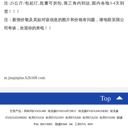
注
:25
公斤
/
包起订
,
批量可折扣
,
珠三角内到达
,
国内各地
3-4
天到
货！！！
注：新报价敬及其如对该信息的图片和价格有问题，请电联至我公
司奇谈，欢迎你的来电！！
m.jinqinplas.b2b168.com
Top
主营产品：阿科玛EVA33-400 埃克森EVAUL00728CC 埃克森EVAUL04533EH2 埃克森
EVAUL05540EH2 杜邦EVA150 杜邦EVA210W 杜邦EVA260 杜邦EVA250 杜邦EVA560 朗盛
PA6 BKV30H1. 朗盛PA66 AK 三井EVA 40W