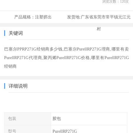
浏览次数：
120
次
产品规格：
注塑挤出
发货地:
广东省东莞市常平镇元江元
村
关键词
巴塞尔PPRP271G经销商多少钱,巴塞尔PurellRP271G理商,哪里有卖
PurellRP271G代理商,聚丙烯PurellRP271G价格,哪里有PurellRP271G
经销商
详细说明
包装
胶包
型号
PurellRP271G