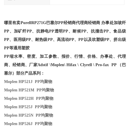
哪里有卖
Purell
RP271G
巴塞尔PP经销商
代理商经销商 办事处加玻纤
PP、加矿纤PP、抗静电PP透明PP、耐候PP、抗撞击PP、食品级
PP、医用级PP、耐热级PP、高流动PP、PP以及吹塑级PP、挤出级
PP等通用塑胶
PP缩水率、密度、加工参数、报价、行情、价格、办事处、代理
商、经销商、厂家
Adstif \Moplen\ Hifax \ Clyrell \ Pro-fax PP （巴
塞尔）部分产品系列：
Moplen HP521J PP
均聚物
Moplen HP521M PP
均聚物
Moplen HP522H PP
均聚物
Moplen HP525J PP
均聚物
Moplen HP525N PP
均聚物
Moplen HP526J PP
均聚物