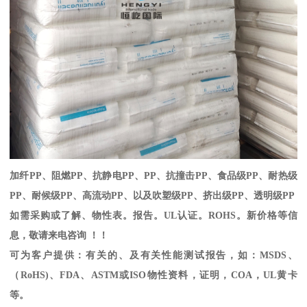
加纤
PP
、阻燃
PP
、抗静电
PP
、
PP
、抗撞击
PP
、食品级
PP
、耐热级
PP
、耐候级
PP
、高流动
PP
、以及吹塑级
PP
、挤出级
PP
、透明级
PP
如需采购或了解、物性表。
报告。
UL
认证。
ROHS
。新价格等信
息，敬请来电咨询 ！！
可为客户提供：有关的、及有关性能测试报告，如：
MSDS
、
（
RoHS)
、
FDA
、
ASTM
或
ISO
物性资料，证明，
COA
，
UL
黄卡
等。