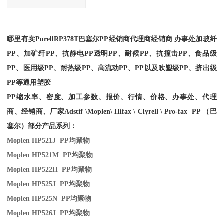
哪里有卖
Purell
RP378T
巴塞尔PP经销商
代理商经销商 办事处加玻纤
PP、加矿纤PP、抗静电PP透明PP、耐候PP、抗撞击PP、食品级
PP、医用级PP、耐热级PP、高流动PP、PP以及吹塑级PP、挤出级
PP等通用塑胶
PP缩水率、密度、加工参数、报价、行情、价格、办事处、代理
商、经销商、厂家
Adstif \Moplen\ Hifax \ Clyrell \ Pro-fax PP （巴
塞尔）部分产品系列：
Moplen HP521J PP
均聚物
Moplen HP521M PP
均聚物
Moplen HP522H PP
均聚物
Moplen HP525J PP
均聚物
Moplen HP525N PP
均聚物
Moplen HP526J PP
均聚物