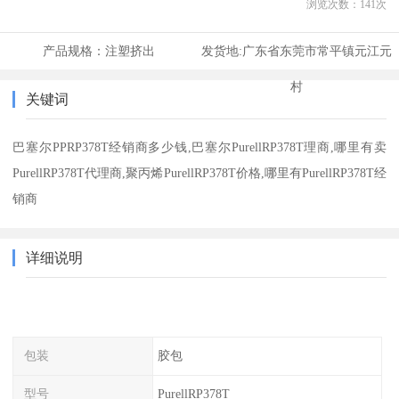
浏览次数：
141
次
产品规格：
注塑挤出
发货地:
广东省东莞市常平镇元江元
村
关键词
巴塞尔PPRP378T经销商多少钱,巴塞尔PurellRP378T理商,哪里有卖
PurellRP378T代理商,聚丙烯PurellRP378T价格,哪里有PurellRP378T经
销商
详细说明
包装
胶包
型号
PurellRP378T