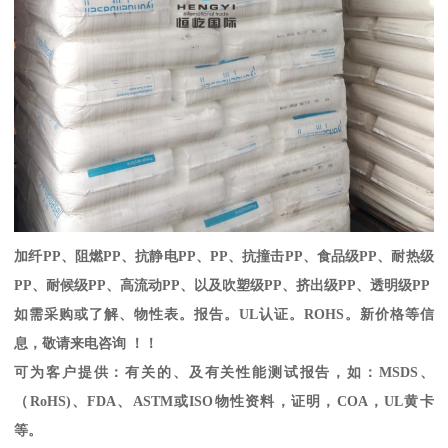
加纤
PP
、阻燃
PP
、抗静电
PP
、
PP
、抗撞击
PP
、食品级
PP
、耐热级
PP
、耐候级
PP
、高流动
PP
、以及吹塑级
PP
、挤出级
PP
、透明级
PP
如需采购或了解、物性表。
报告。
UL
认证。
ROHS
。新价格等信
息，敬请来电咨询 ！！
可为客户提供：有关的、及有关性能测试报告，如：
MSDS
、
（
RoHS)
、
FDA
、
ASTM
或
ISO
物性资料，证明，
COA
，
UL
黄卡
等。