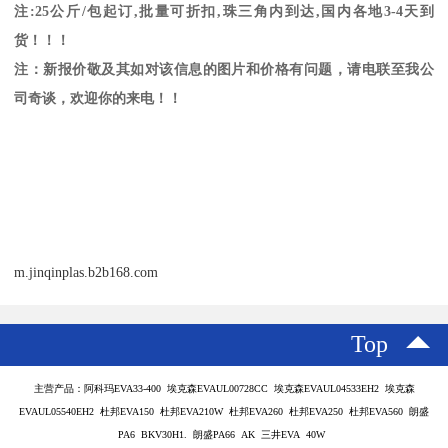
注
:25
公斤
/
包起订
,
批量可折扣
,
珠三角内到达
,
国内各地
3-4
天到
货！！！
注：新报价敬及其如对该信息的图片和价格有问题，请电联至我公
司奇谈，欢迎你的来电！！
m.jinqinplas.b2b168.com
Top
主营产品：阿科玛EVA33-400 埃克森EVAUL00728CC 埃克森EVAUL04533EH2 埃克森
EVAUL05540EH2 杜邦EVA150 杜邦EVA210W 杜邦EVA260 杜邦EVA250 杜邦EVA560 朗盛
PA6 BKV30H1. 朗盛PA66 AK 三井EVA 40W