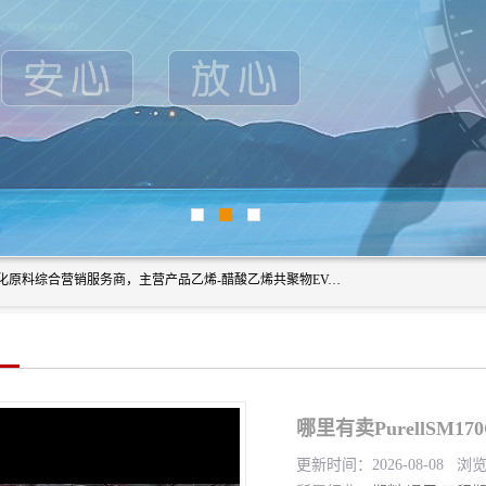
东莞市恒屹国际贸易有限公司（简称：恒屹国际）是一家石化原料综合营销服务商，主营产品乙烯-醋酸乙烯共聚物EVA、聚酰胺PA（尼龙）、醚酯型热塑弹性体TPEE等，公司秉承以市场为导向的战略思想，致力于大宗石化原料在中国市场的营销服务业务，为客户提供一站式的全面服务。
哪里有卖PurellSM
更新时间：2026-08-08 浏