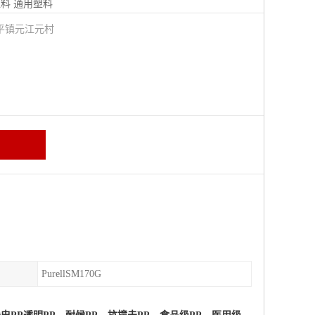
塑料
通用塑料
平镇元江元村
PurellSM170G