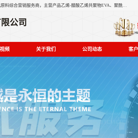
东莞市恒屹国际贸易有限公司（简称：恒屹国际）是一家石化原料综合营销服务商，主营产品乙烯-醋酸乙烯共聚物EVA、聚酰胺PA（尼龙）、醚酯型热塑弹性体TPEE等，公司秉承以市场为导向的战略思想，致力于大宗石化原料在中国市场的营销服务业务，为客户提供一站式的全面服务。
有限公司
视频
关于我们
公司动态
客