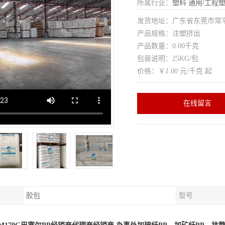
所属行业：
塑料
通用/工程
发货地址：广东省东莞市常
产品规格：注塑挤出
产品数量：0.00千克
包装说明：25KG/包
价格：￥
1.00
元/千克 起
在线留言
胶包
型号