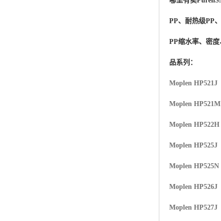
哪里有卖
Purell
S
杨子巴斯夫EVA
PP、耐热级PP
TPV塑胶粒
PP缩水率、密
法国阿科玛EVA
品系列：
美国杜邦PET
Moplen HP521J
聚酰胺PA（尼龙）系列：
Moplen HP521
聚丙烯PP
Moplen HP522H
美国杜邦POM
Moplen HP525J
三井陶氏EVA
Moplen HP525N
Hytrel TPEE
Moplen HP526J
Moplen HP527J
聚乙烯HDPE