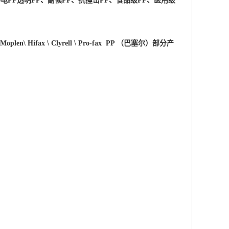
电PP透明PP、耐候PP、抗撞击PP、食品级PP、医用级
 \Moplen\ Hifax \ Clyrell \ Pro-fax PP （巴塞尔）部分产