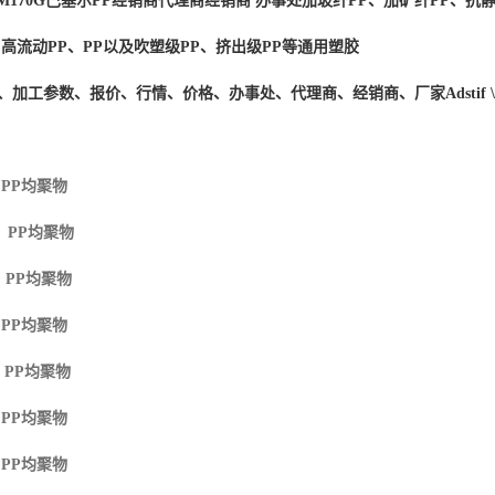
M170G
巴塞尔PP经销商
代理商经销商 办事处加玻纤PP、加矿纤PP、抗静
、高流动PP、PP以及吹塑级PP、挤出级PP等通用塑胶
度、加工参数、报价、行情、价格、办事处、代理商、经销商、厂家
Adstif
 PP
均聚物
M PP
均聚物
 PP
均聚物
 PP
均聚物
 PP
均聚物
 PP
均聚物
 PP
均聚物