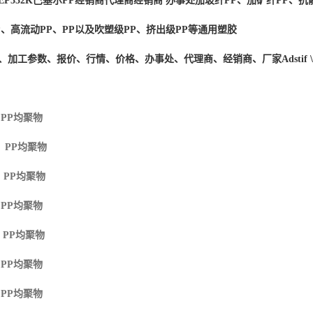
EP332K
巴塞尔PP经销商
代理商经销商 办事处加玻纤PP、加矿纤PP、抗静
P、高流动PP、PP以及吹塑级PP、挤出级PP等通用塑胶
度、加工参数、报价、行情、价格、办事处、代理商、经销商、厂家
Adstif
 PP
均聚物
M PP
均聚物
 PP
均聚物
 PP
均聚物
 PP
均聚物
 PP
均聚物
 PP
均聚物