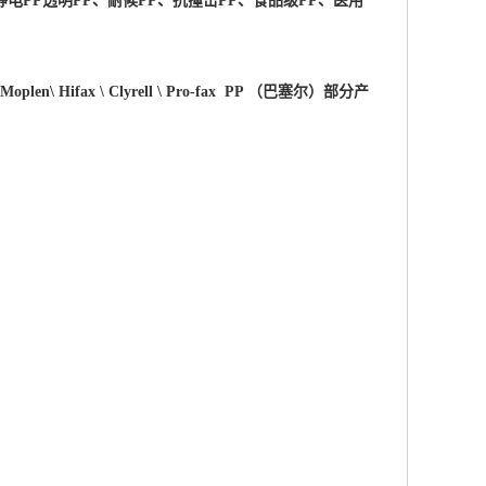
电PP透明PP、耐候PP、抗撞击PP、食品级PP、医用
 \Moplen\ Hifax \ Clyrell \ Pro-fax PP （巴塞尔）部分产