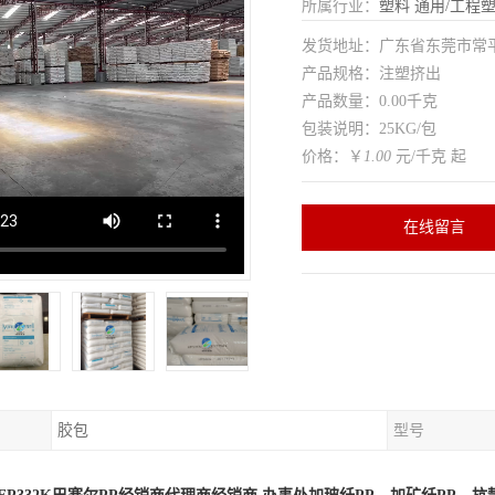
所属行业：
塑料
通用/工程
发货地址：广东省东莞市常
产品规格：注塑挤出
产品数量：0.00千克
包装说明：25KG/包
价格：￥
1.00
元/千克 起
在线留言
胶包
型号