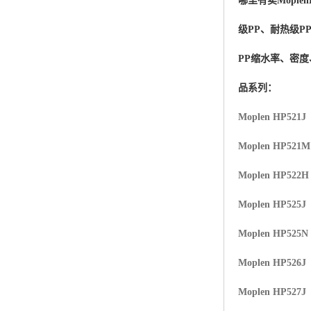
哪里有卖
Moplen
杨子巴斯夫EVA
级PP、耐热级P
TPV塑胶粒
PP缩水率、密
法国阿科玛EVA
品系列：
美国杜邦PET
Moplen HP521J
聚酰胺PA（尼龙）系列：
Moplen HP521
聚丙烯PP
Moplen HP522H
美国杜邦POM
Moplen HP525J
三井陶氏EVA
Moplen HP525N
Hytrel TPEE
Moplen HP526J
Moplen HP527J
聚乙烯HDPE