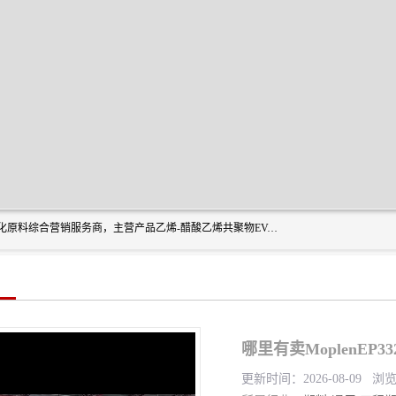
东莞市恒屹国际贸易有限公司（简称：恒屹国际）是一家石化原料综合营销服务商，主营产品乙烯-醋酸乙烯共聚物EVA、聚酰胺PA（尼龙）、醚酯型热塑弹性体TPEE等，公司秉承以市场为导向的战略思想，致力于大宗石化原料在中国市场的营销服务业务，为客户提供一站式的全面服务。
哪里有卖MoplenEP
更新时间：2026-08-09 浏