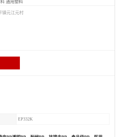
塑料
通用塑料
平镇元江元村
EP332K