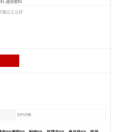
塑料
通用塑料
平镇元江元村
EP339R