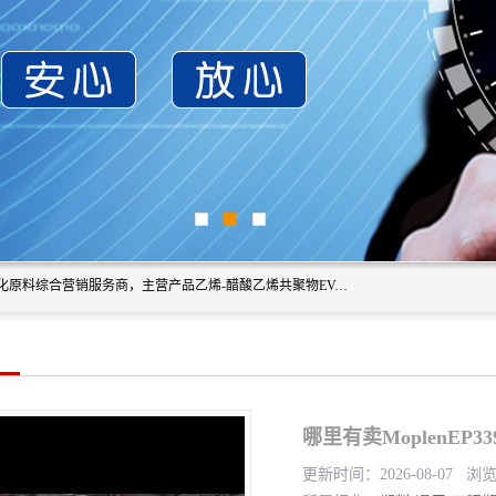
东莞市恒屹国际贸易有限公司（简称：恒屹国际）是一家石化原料综合营销服务商，主营产品乙烯-醋酸乙烯共聚物EVA、聚酰胺PA（尼龙）、醚酯型热塑弹性体TPEE等，公司秉承以市场为导向的战略思想，致力于大宗石化原料在中国市场的营销服务业务，为客户提供一站式的全面服务。
哪里有卖MoplenEP
更新时间：2026-08-07 浏