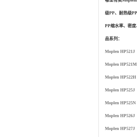
哪里有卖
Moplen
杨子巴斯夫EVA
级PP、耐热级P
TPV塑胶粒
PP缩水率、密
法国阿科玛EVA
品系列：
美国杜邦PET
Moplen HP521J
聚酰胺PA（尼龙）系列：
Moplen HP521
聚丙烯PP
Moplen HP522H
美国杜邦POM
Moplen HP525J
三井陶氏EVA
Moplen HP525N
Hytrel TPEE
Moplen HP526J
Moplen HP527J
聚乙烯HDPE