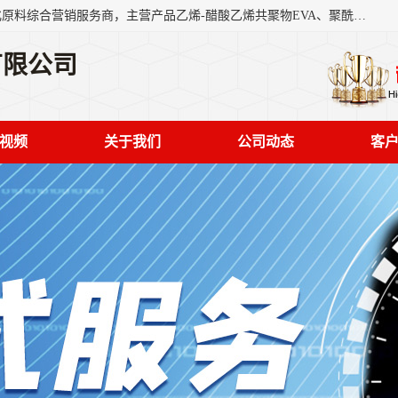
东莞市恒屹国际贸易有限公司（简称：恒屹国际）是一家石化原料综合营销服务商，主营产品乙烯-醋酸乙烯共聚物EVA、聚酰胺PA（尼龙）、醚酯型热塑弹性体TPEE等，公司秉承以市场为导向的战略思想，致力于大宗石化原料在中国市场的营销服务业务，为客户提供一站式的全面服务。
有限公司
视频
关于我们
公司动态
客