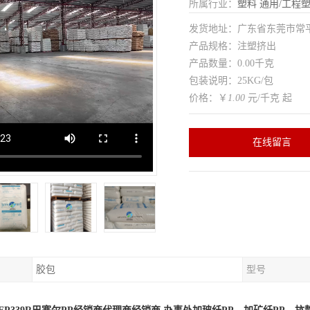
所属行业：
塑料
通用/工程
发货地址：广东省东莞市常
产品规格：注塑挤出
产品数量：0.00千克
包装说明：25KG/包
价格：￥
1.00
元/千克 起
在线留言
胶包
型号