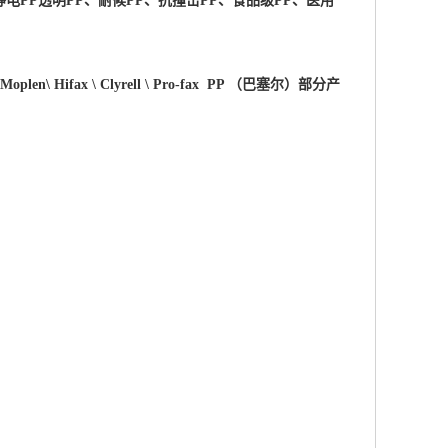
电PP透明PP、耐候PP、抗撞击PP、食品级PP、医用
 \Moplen\ Hifax \ Clyrell \ Pro-fax PP （巴塞尔）部分产