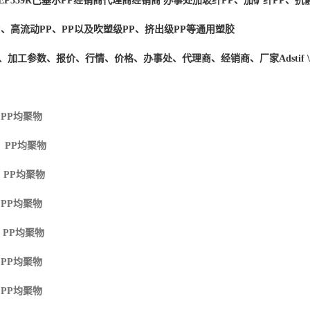
EP339R
巴塞尔PP经销商
代理商经销商 办事处加玻纤PP、加矿纤PP、抗静
P、高流动PP、PP以及吹塑级PP、挤出级PP等通用塑胶
度、加工参数、报价、行情、价格、办事处、代理商、经销商、厂家
Adstif
 PP
均聚物
M PP
均聚物
 PP
均聚物
 PP
均聚物
 PP
均聚物
 PP
均聚物
 PP
均聚物