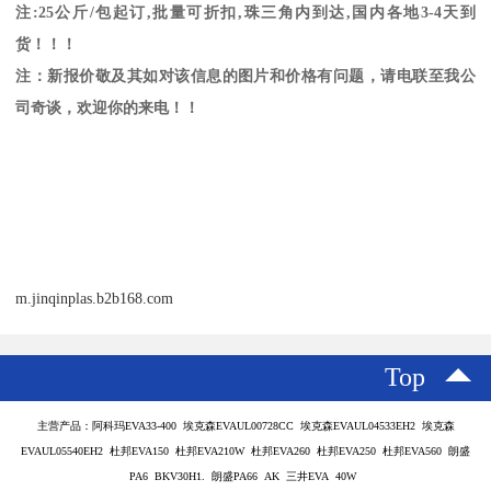
注
:25
公斤
/
包起订
,
批量可折扣
,
珠三角内到达
,
国内各地
3-4
天到
货！！！
注：新报价敬及其如对该信息的图片和价格有问题，请电联至我公
司奇谈，欢迎你的来电！！
m.jinqinplas.b2b168.com
Top
主营产品：阿科玛EVA33-400 埃克森EVAUL00728CC 埃克森EVAUL04533EH2 埃克森
EVAUL05540EH2 杜邦EVA150 杜邦EVA210W 杜邦EVA260 杜邦EVA250 杜邦EVA560 朗盛
PA6 BKV30H1. 朗盛PA66 AK 三井EVA 40W