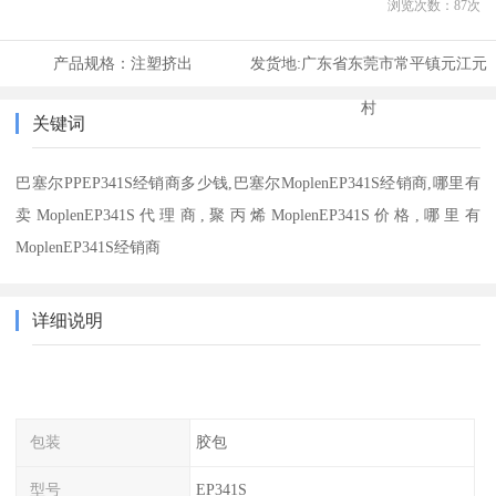
浏览次数：
87
次
产品规格：
注塑挤出
发货地:
广东省东莞市常平镇元江元
村
关键词
巴塞尔PPEP341S经销商多少钱,巴塞尔MoplenEP341S经销商,哪里有
卖MoplenEP341S代理商,聚丙烯MoplenEP341S价格,哪里有
MoplenEP341S经销商
详细说明
包装
胶包
型号
EP341S