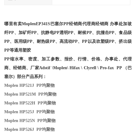
哪里有卖
Moplen
EP341S
巴塞尔PP经销商
代理商经销商 办事处加玻
纤PP、加矿纤PP、抗静电PP透明PP、耐候PP、抗撞击PP、食品级
PP、医用级PP、耐热级PP、高流动PP、PP以及吹塑级PP、挤出级
PP等通用塑胶
PP缩水率、密度、加工参数、报价、行情、价格、办事处、代理
商、经销商、厂家
Adstif \Moplen\ Hifax \ Clyrell \ Pro-fax PP （巴
塞尔）部分产品系列：
Moplen HP521J PP
均聚物
Moplen HP521M PP
均聚物
Moplen HP522H PP
均聚物
Moplen HP525J PP
均聚物
Moplen HP525N PP
均聚物
Moplen HP526J PP
均聚物