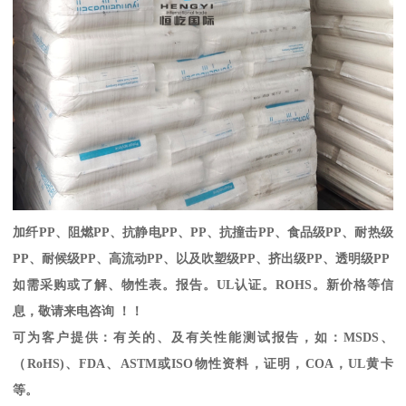
加纤
PP
、阻燃
PP
、抗静电
PP
、
PP
、抗撞击
PP
、食品级
PP
、耐热级
PP
、耐候级
PP
、高流动
PP
、以及吹塑级
PP
、挤出级
PP
、透明级
PP
如需采购或了解、物性表。
报告。
UL
认证。
ROHS
。新价格等信
息，敬请来电咨询 ！！
可为客户提供：有关的、及有关性能测试报告，如：
MSDS
、
（
RoHS)
、
FDA
、
ASTM
或
ISO
物性资料，证明，
COA
，
UL
黄卡
等。