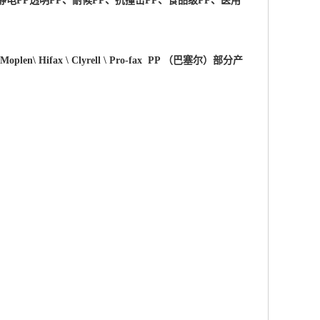
静电PP透明PP、耐候PP、抗撞击PP、食品级PP、医用
 \Moplen\ Hifax \ Clyrell \ Pro-fax PP （巴塞尔）部分产