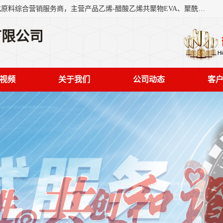
东莞市恒屹国际贸易有限公司（简称：恒屹国际）是一家石化原料综合营销服务商，主营产品乙烯-醋酸乙烯共聚物EVA、聚酰胺PA（尼龙）、醚酯型热塑弹性体TPEE等，公司秉承以市场为导向的战略思想，致力于大宗石化原料在中国市场的营销服务业务，为客户提供一站式的全面服务。
有限公司
视频
关于我们
公司动态
客