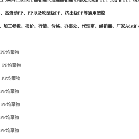
EP500M
巴塞尔PP经销商
代理商经销商 办事处加玻纤PP、加矿纤PP、抗
P、高流动PP、PP以及吹塑级PP、挤出级PP等通用塑胶
度、加工参数、报价、行情、价格、办事处、代理商、经销商、厂家
Adstif
 PP
均聚物
M PP
均聚物
 PP
均聚物
 PP
均聚物
 PP
均聚物
 PP
均聚物
 PP
均聚物