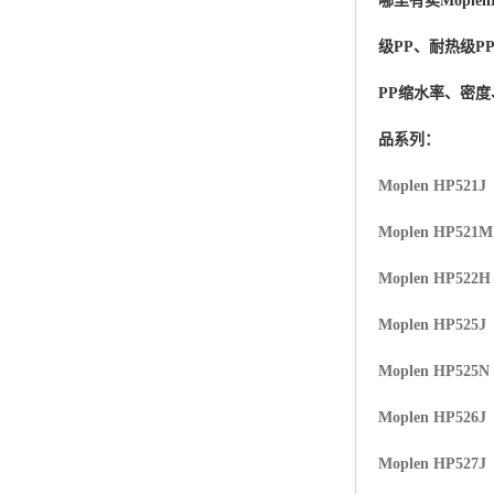
哪里有卖
Moplen
杨子巴斯夫EVA
级PP、耐热级P
TPV塑胶粒
PP缩水率、密
法国阿科玛EVA
品系列：
美国杜邦PET
Moplen HP521J
聚酰胺PA（尼龙）系列：
Moplen HP521
聚丙烯PP
Moplen HP522H
美国杜邦POM
Moplen HP525J
三井陶氏EVA
Moplen HP525N
Hytrel TPEE
Moplen HP526J
Moplen HP527J
聚乙烯HDPE