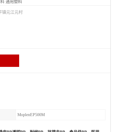
塑料
通用塑料
平镇元江元村
MoplenEP500M