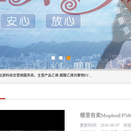
东莞市恒屹国际贸易有限公司（简称：恒屹国际）是一家石化原料综合营销服务商，主营产品乙烯-醋酸乙烯共聚物EVA、聚酰胺PA（尼龙）、醚酯型热塑弹性体TPEE等，公司秉承以市场为导向的战略思想，致力于大宗石化原料在中国市场的营销服务业务，为客户提供一站式的全面服务。
哪里有卖MoplenEP
更新时间：2026-08-07 浏