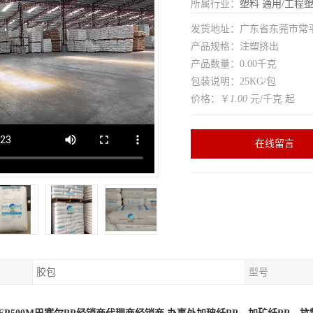
所属行业：
塑料
通用/工程
发货地址：广东省东莞市常
产品规格：注塑挤出
产品数量：0.00千克
包装说明：25KG/包
价格：￥
1.00
元/千克 起
在线留言
胶包
型号