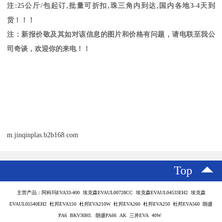
注
:25
公斤
/
包起订
,
批量可折扣
,
珠三角内到达
,
国内各地
3-4
天到
货！！！
注：新报价敬及其如对该信息的图片和价格有问题，请电联至我公
司奇谈，欢迎你的来电！！
m.jinqinplas.b2b168.com
Top
主营产品：阿科玛EVA33-400 埃克森EVAUL00728CC 埃克森EVAUL04533EH2 埃克森
EVAUL05540EH2 杜邦EVA150 杜邦EVA210W 杜邦EVA260 杜邦EVA250 杜邦EVA560 朗盛
PA6 BKV30H1. 朗盛PA66 AK 三井EVA 40W