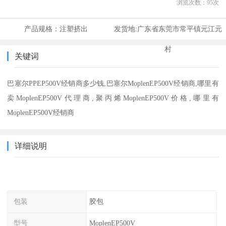
浏览次数：
95
次
产品规格：
注塑挤出
发货地:
广东省东莞市常平镇元江元
村
关键词
巴塞尔PPEP500V经销商多少钱,巴塞尔MoplenEP500V经销商,哪里有
卖MoplenEP500V代理商,聚丙烯MoplenEP500V价格,哪里有
MoplenEP500V经销商
详细说明
包装
胶包
型号
MoplenEP500V