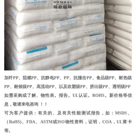
加纤
PP
、阻燃
PP
、抗静电
PP
、
PP
、抗撞击
PP
、食品级
PP
、耐热级
PP
、耐候级
PP
、高流动
PP
、以及吹塑级
PP
、挤出级
PP
、透明级
PP
如需采购或了解、物性表。
报告。
UL
认证。
ROHS
。新价格等信
息，敬请来电咨询 ！！
可为客户提供：有关的、及有关性能测试报告，如：
MSDS
、
（
RoHS)
、
FDA
、
ASTM
或
ISO
物性资料，证明，
COA
，
UL
黄卡
等。