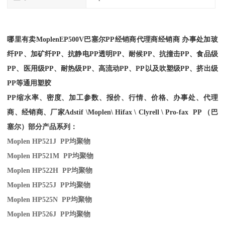
哪里有卖
Moplen
EP500V
巴塞尔PP经销商
代理商经销商 办事处加玻
纤PP、加矿纤PP、抗静电PP透明PP、耐候PP、抗撞击PP、食品级
PP、医用级PP、耐热级PP、高流动PP、PP以及吹塑级PP、挤出级
PP等通用塑胶
PP缩水率、密度、加工参数、报价、行情、价格、办事处、代理
商、经销商、厂家
Adstif \Moplen\ Hifax \ Clyrell \ Pro-fax PP （巴
塞尔）部分产品系列：
Moplen HP521J PP
均聚物
Moplen HP521M PP
均聚物
Moplen HP522H PP
均聚物
Moplen HP525J PP
均聚物
Moplen HP525N PP
均聚物
Moplen HP526J PP
均聚物