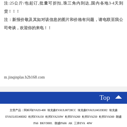
注
:25
公斤
/
包起订
,
批量可折扣
,
珠三角内到达
,
国内各地
3-4
天到
货！！！
注：新报价敬及其如对该信息的图片和价格有问题，请电联至我公
司奇谈，欢迎你的来电！！
m.jinqinplas.b2b168.com
Top
主营产品：阿科玛EVA33-400 埃克森EVAUL00728CC 埃克森EVAUL04533EH2 埃克森
EVAUL05540EH2 杜邦EVA150 杜邦EVA210W 杜邦EVA260 杜邦EVA250 杜邦EVA560 朗盛
PA6 BKV30H1. 朗盛PA66 AK 三井EVA 40W