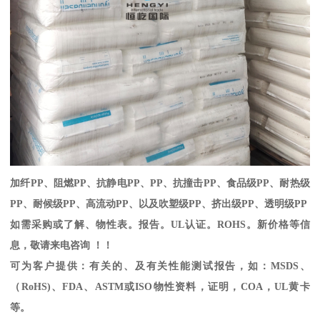
加纤
PP
、阻燃
PP
、抗静电
PP
、
PP
、抗撞击
PP
、食品级
PP
、耐热级
PP
、耐候级
PP
、高流动
PP
、以及吹塑级
PP
、挤出级
PP
、透明级
PP
如需采购或了解、物性表。
报告。
UL
认证。
ROHS
。新价格等信
息，敬请来电咨询 ！！
可为客户提供：有关的、及有关性能测试报告，如：
MSDS
、
（
RoHS)
、
FDA
、
ASTM
或
ISO
物性资料，证明，
COA
，
UL
黄卡
等。