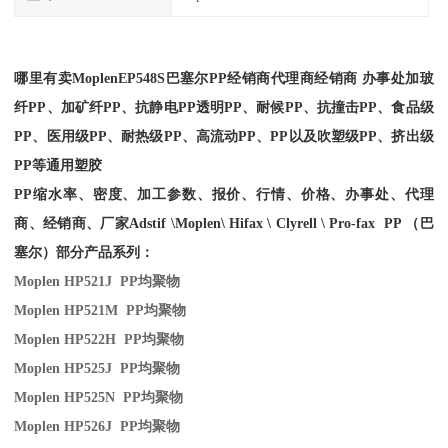
哪里有卖
Moplen
EP548S
巴塞尔PP经销商
代理商经销商 办事处加玻
纤PP、加矿纤PP、抗静电PP透明PP、耐候PP、抗撞击PP、食品级
PP、医用级PP、耐热级PP、高流动PP、PP以及吹塑级PP、挤出级
PP等通用塑胶
PP缩水率、密度、加工参数、报价、行情、价格、办事处、代理
商、经销商、厂家
Adstif \Moplen\ Hifax \ Clyrell \ Pro-fax PP （巴
塞尔）部分产品系列：
Moplen HP521J PP
均聚物
Moplen HP521M PP
均聚物
Moplen HP522H PP
均聚物
Moplen HP525J PP
均聚物
Moplen HP525N PP
均聚物
Moplen HP526J PP
均聚物