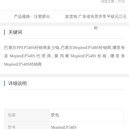
浏览次数：
95
次
产品规格：
注塑挤出
发货地:
广东省东莞市常平镇元江元
村
关键词
巴塞尔PPEP548S经销商多少钱,巴塞尔MoplenEP548S经销商,哪里有
卖MoplenEP548S代理商,聚丙烯MoplenEP548S价格,哪里有
MoplenEP548S经销商
详细说明
包装
胶包
型号
MoplenEP548S