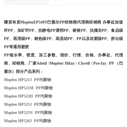
哪里有卖
Moplen
EP549T
巴塞尔PP经销商
代理商经销商 办事处加玻
纤PP、加矿纤PP、抗静电PP透明PP、耐候PP、抗撞击PP、食品级
PP、医用级PP、耐热级PP、高流动PP、PP以及吹塑级PP、挤出级
PP等通用塑胶
PP缩水率、密度、加工参数、报价、行情、价格、办事处、代理
商、经销商、厂家
Adstif \Moplen\ Hifax \ Clyrell \ Pro-fax PP （巴
塞尔）部分产品系列：
Moplen HP521J PP
均聚物
Moplen HP521M PP
均聚物
Moplen HP522H PP
均聚物
Moplen HP525J PP
均聚物
Moplen HP525N PP
均聚物
Moplen HP526J PP
均聚物