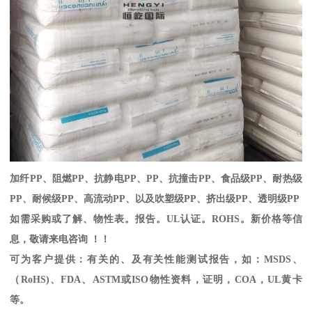
加纤
PP
、阻燃
PP
、抗静电
PP
、
PP
、抗撞击
PP
、食品级
PP
、耐热级
PP
、耐候级
PP
、高流动
PP
、以及吹塑级
PP
、挤出级
PP
、透明级
PP
如需采购或了解、物性表。
报告。
UL
认证。
ROHS
。新价格等信
息，敬请来电咨询 ！！
可为客户提供：有关的、及有关性能测试报告，如：
MSDS
、
（
RoHS)
、
FDA
、
ASTM
或
ISO
物性资料，证明，
COA
，
UL
黄卡
等。