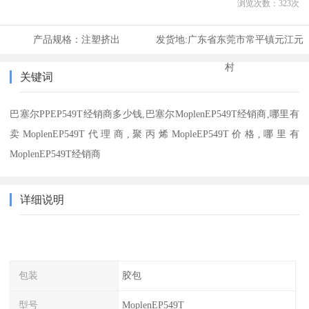
浏览次数：
323
次
产品规格：
注塑挤出
发货地:
广东省东莞市常平镇元江元
村
关键词
巴塞尔PPEP549T经销商多少钱,巴塞尔MoplenEP549T经销商,哪里有
卖MoplenEP549T代理商,聚丙烯MopleEP549T价格,哪里有
MoplenEP549T经销商
详细说明
包装
胶包
型号
MoplenEP549T