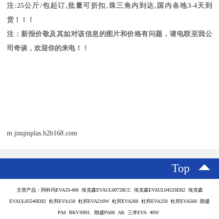
注
:25
公斤
/
包起订
,
批量可折扣
,
珠三角内到达
,
国内各地
3-4
天到
货！！！
注：新报价敬及其如对该信息的图片和价格有问题，请电联至我公
司奇谈，欢迎你的来电！！
m.jinqinplas.b2b168.com
Top
主营产品：阿科玛EVA33-400 埃克森EVAUL00728CC 埃克森EVAUL04533EH2 埃克森
EVAUL05540EH2 杜邦EVA150 杜邦EVA210W 杜邦EVA260 杜邦EVA250 杜邦EVA560 朗盛
PA6 BKV30H1. 朗盛PA66 AK 三井EVA 40W