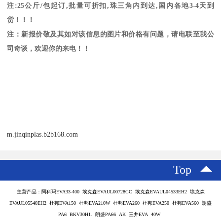
注
:25
公斤
/
包起订
,
批量可折扣
,
珠三角内到达
,
国内各地
3-4
天到
货！！！
注：新报价敬及其如对该信息的图片和价格有问题，请电联至我公
司奇谈，欢迎你的来电！！
m.jinqinplas.b2b168.com
Top
主营产品：阿科玛EVA33-400 埃克森EVAUL00728CC 埃克森EVAUL04533EH2 埃克森
EVAUL05540EH2 杜邦EVA150 杜邦EVA210W 杜邦EVA260 杜邦EVA250 杜邦EVA560 朗盛
PA6 BKV30H1. 朗盛PA66 AK 三井EVA 40W