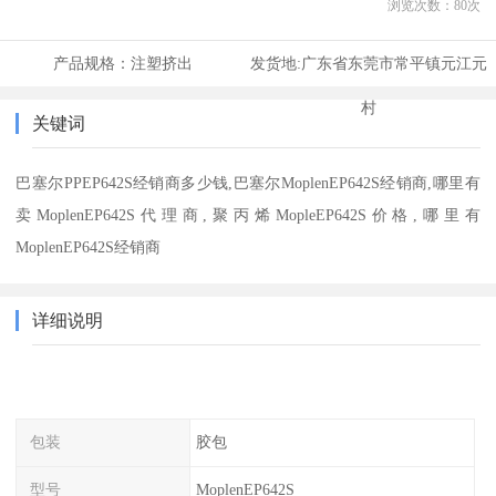
浏览次数：
80
次
产品规格：
注塑挤出
发货地:
广东省东莞市常平镇元江元
村
关键词
巴塞尔PPEP642S经销商多少钱,巴塞尔MoplenEP642S经销商,哪里有
卖MoplenEP642S代理商,聚丙烯MopleEP642S价格,哪里有
MoplenEP642S经销商
详细说明
包装
胶包
型号
MoplenEP642S