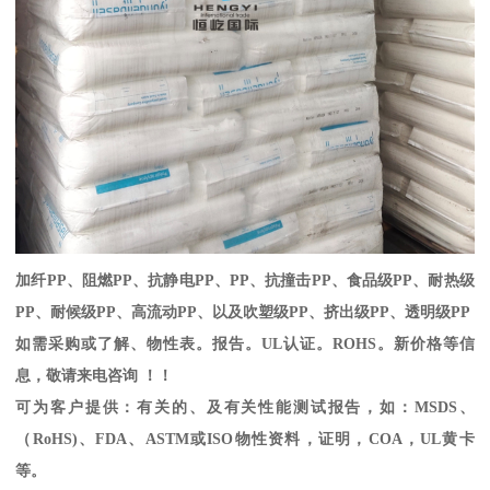
加纤
PP
、阻燃
PP
、抗静电
PP
、
PP
、抗撞击
PP
、食品级
PP
、耐热级
PP
、耐候级
PP
、高流动
PP
、以及吹塑级
PP
、挤出级
PP
、透明级
PP
如需采购或了解、物性表。
报告。
UL
认证。
ROHS
。新价格等信
息，敬请来电咨询 ！！
可为客户提供：有关的、及有关性能测试报告，如：
MSDS
、
（
RoHS)
、
FDA
、
ASTM
或
ISO
物性资料，证明，
COA
，
UL
黄卡
等。