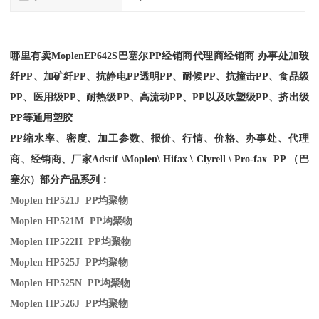
哪里有卖
Moplen
EP642S
巴塞尔PP经销商
代理商经销商 办事处加玻
纤PP、加矿纤PP、抗静电PP透明PP、耐候PP、抗撞击PP、食品级
PP、医用级PP、耐热级PP、高流动PP、PP以及吹塑级PP、挤出级
PP等通用塑胶
PP缩水率、密度、加工参数、报价、行情、价格、办事处、代理
商、经销商、厂家
Adstif \Moplen\ Hifax \ Clyrell \ Pro-fax PP （巴
塞尔）部分产品系列：
Moplen HP521J PP
均聚物
Moplen HP521M PP
均聚物
Moplen HP522H PP
均聚物
Moplen HP525J PP
均聚物
Moplen HP525N PP
均聚物
Moplen HP526J PP
均聚物