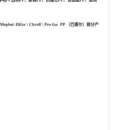
电PP透明PP、耐候PP、抗撞击PP、食品级PP、医用
 \Moplen\ Hifax \ Clyrell \ Pro-fax PP （巴塞尔）部分产