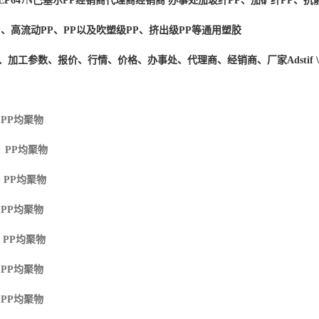
EP647N
巴塞尔PP经销商
代理商经销商 办事处加玻纤PP、加矿纤PP、抗静
P、高流动PP、PP以及吹塑级PP、挤出级PP等通用塑胶
度、加工参数、报价、行情、价格、办事处、代理商、经销商、厂家
Adstif
 PP
均聚物
M PP
均聚物
 PP
均聚物
 PP
均聚物
 PP
均聚物
 PP
均聚物
 PP
均聚物