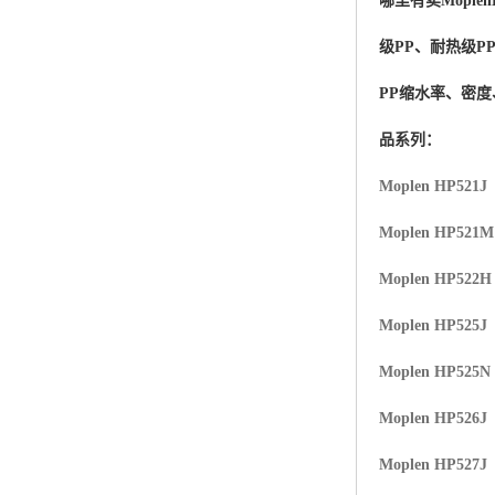
哪里有卖
Moplen
杨子巴斯夫EVA
级PP、耐热级P
TPV塑胶粒
PP缩水率、密
法国阿科玛EVA
品系列：
美国杜邦PET
Moplen HP521J
聚酰胺PA（尼龙）系列：
Moplen HP521
聚丙烯PP
Moplen HP522H
美国杜邦POM
Moplen HP525J
三井陶氏EVA
Moplen HP525N
Hytrel TPEE
Moplen HP526J
Moplen HP527J
聚乙烯HDPE