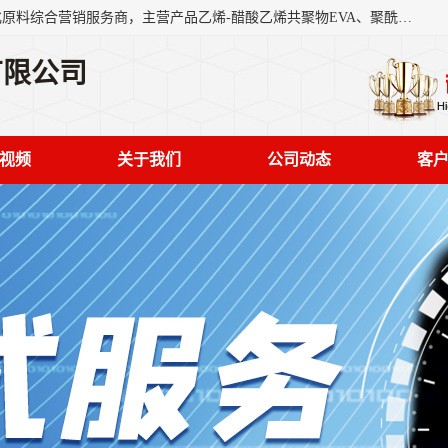
东莞市恒屹国际贸易有限公司（简称：恒屹国际）是一家石化原料综合营销服务商，主营产品乙烯-醋酸乙烯共聚物EVA、聚酰胺PA（尼龙）、醚酯型热塑弹性体TPEE等，公司秉承以市场为导向的战略思想，致力于大宗石化原料在中国市场的营销服务业务，为客户提供一站式的全面服务。
有限公司
视频
关于我们
公司动态
客