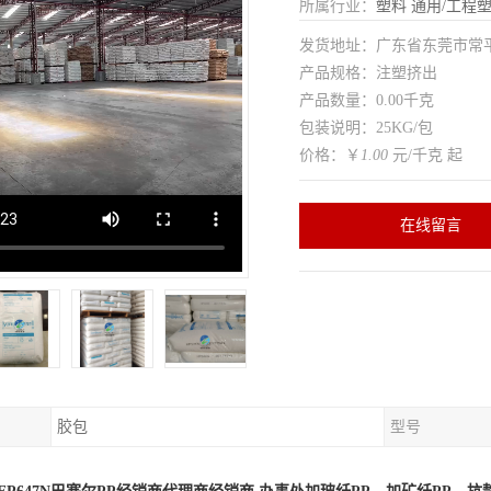
所属行业：
塑料
通用/工程
发货地址：广东省东莞市常
产品规格：注塑挤出
产品数量：0.00千克
包装说明：25KG/包
价格：￥
1.00
元/千克 起
在线留言
胶包
型号