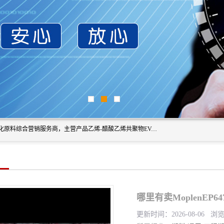
东莞市恒屹国际贸易有限公司（简称：恒屹国际）是一家石化原料综合营销服务商，主营产品乙烯-醋酸乙烯共聚物EVA、聚酰胺PA（尼龙）、醚酯型热塑弹性体TPEE等，公司秉承以市场为导向的战略思想，致力于大宗石化原料在中国市场的营销服务业务，为客户提供一站式的全面服务。
哪里有卖MoplenEP
更新时间：2026-08-06 浏