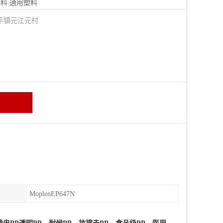
塑料
通用塑料
平镇元江元村
MoplenEP647N