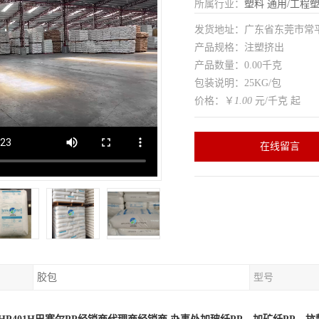
所属行业：
塑料
通用/工程
发货地址：广东省东莞市常
产品规格：注塑挤出
产品数量：0.00千克
包装说明：25KG/包
价格：￥
1.00
元/千克 起
在线留言
胶包
型号