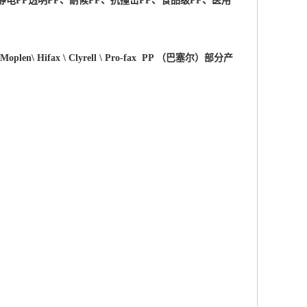
静电PP透明PP、耐候PP、抗撞击PP、食品级PP、医用
 \Moplen\ Hifax \ Clyrell \ Pro-fax PP （巴塞尔）部分产