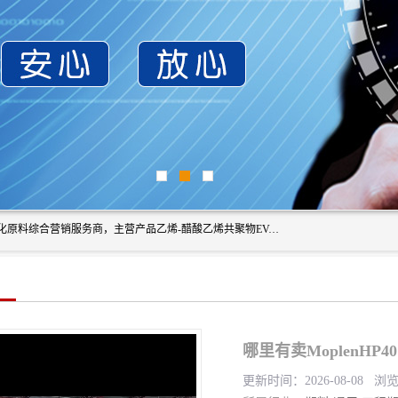
东莞市恒屹国际贸易有限公司（简称：恒屹国际）是一家石化原料综合营销服务商，主营产品乙烯-醋酸乙烯共聚物EVA、聚酰胺PA（尼龙）、醚酯型热塑弹性体TPEE等，公司秉承以市场为导向的战略思想，致力于大宗石化原料在中国市场的营销服务业务，为客户提供一站式的全面服务。
哪里有卖MoplenHP
更新时间：2026-08-08 浏