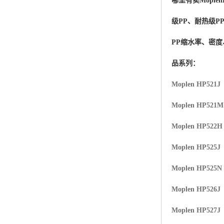
哪里有卖
Moplen
杨子巴斯夫EVA
级PP、耐热级P
TPV塑胶粒
PP缩水率、密
法国阿科玛EVA
品系列：
美国杜邦PET
Moplen HP521J
聚酰胺PA（尼龙）系列：
Moplen HP521
聚丙烯PP
Moplen HP522H
美国杜邦POM
Moplen HP525J
三井陶氏EVA
Moplen HP525N
Hytrel TPEE
Moplen HP526J
Moplen HP527J
聚乙烯HDPE