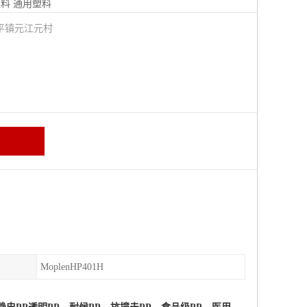
塑料
通用塑料
平镇元江元村
MoplenHP401H