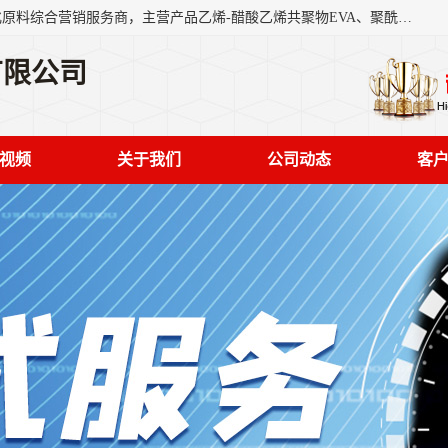
东莞市恒屹国际贸易有限公司（简称：恒屹国际）是一家石化原料综合营销服务商，主营产品乙烯-醋酸乙烯共聚物EVA、聚酰胺PA（尼龙）、醚酯型热塑弹性体TPEE等，公司秉承以市场为导向的战略思想，致力于大宗石化原料在中国市场的营销服务业务，为客户提供一站式的全面服务。
有限公司
视频
关于我们
公司动态
客