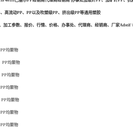
HP401H
巴塞尔PP经销商
代理商经销商 办事处加玻纤PP、加矿纤PP、抗
P、高流动PP、PP以及吹塑级PP、挤出级PP等通用塑胶
度、加工参数、报价、行情、价格、办事处、代理商、经销商、厂家
Adstif
 PP
均聚物
M PP
均聚物
 PP
均聚物
 PP
均聚物
 PP
均聚物
 PP
均聚物
 PP
均聚物