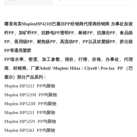
哪里有卖
Moplen
HP421H
巴塞尔PP经销商
代理商经销商 办事处加玻
纤PP、加矿纤PP、抗静电PP透明PP、耐候PP、抗撞击PP、食品级
PP、医用级PP、耐热级PP、高流动PP、PP以及吹塑级PP、挤出级
PP等通用塑胶
PP缩水率、密度、加工参数、报价、行情、价格、办事处、代理
商、经销商、厂家
Adstif \Moplen\ Hifax \ Clyrell \ Pro-fax PP （巴
塞尔）部分产品系列：
Moplen HP521J PP
均聚物
Moplen HP521M PP
均聚物
Moplen HP522H PP
均聚物
Moplen HP525J PP
均聚物
Moplen HP525N PP
均聚物
Moplen HP526J PP
均聚物