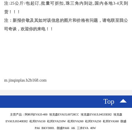
注
:25
公斤
/
包起订
,
批量可折扣
,
珠三角内到达
,
国内各地
3-4
天到
货！！！
注：新报价敬及其如对该信息的图片和价格有问题，请电联至我公
司奇谈，欢迎你的来电！！
m.jinqinplas.b2b168.com
Top
主营产品：阿科玛EVA33-400 埃克森EVAUL00728CC 埃克森EVAUL04533EH2 埃克森
EVAUL05540EH2 杜邦EVA150 杜邦EVA210W 杜邦EVA260 杜邦EVA250 杜邦EVA560 朗盛
PA6 BKV30H1. 朗盛PA66 AK 三井EVA 40W