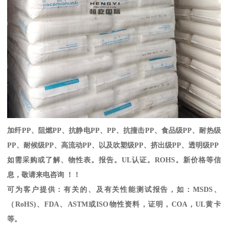
加纤
PP
、阻燃
PP
、抗静电
PP
、
PP
、抗撞击
PP
、食品级
PP
、耐热级
PP
、耐候级
PP
、高流动
PP
、以及吹塑级
PP
、挤出级
PP
、透明级
PP
如需采购或了解、物性表。
报告。
UL
认证。
ROHS
。新价格等信
息，敬请来电咨询 ！！
可为客户提供：有关的、及有关性能测试报告，如：
MSDS
、
（
RoHS)
、
FDA
、
ASTM
或
ISO
物性资料，证明，
COA
，
UL
黄卡
等。