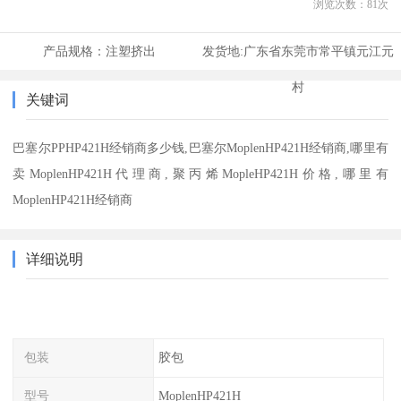
浏览次数：
81
次
产品规格：
注塑挤出
发货地:
广东省东莞市常平镇元江元
村
关键词
巴塞尔PPHP421H经销商多少钱,巴塞尔MoplenHP421H经销商,哪里有
卖MoplenHP421H代理商,聚丙烯MopleHP421H价格,哪里有
MoplenHP421H经销商
详细说明
包装
胶包
型号
MoplenHP421H