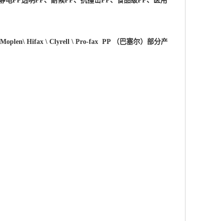
静电PP透明PP、耐候PP、抗撞击PP、食品级PP、医用
 \Moplen\ Hifax \ Clyrell \ Pro-fax PP （巴塞尔）部分产