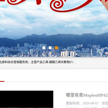
东莞市恒屹国际贸易有限公司（简称：恒屹国际）是一家石化原料综合营销服务商，主营产品乙烯-醋酸乙烯共聚物EVA、聚酰胺PA（尼龙）、醚酯型热塑弹性体TPEE等，公司秉承以市场为导向的战略思想，致力于大宗石化原料在中国市场的营销服务业务，为客户提供一站式的全面服务。
哪里有卖MoplenHP
更新时间：2026-08-07 浏