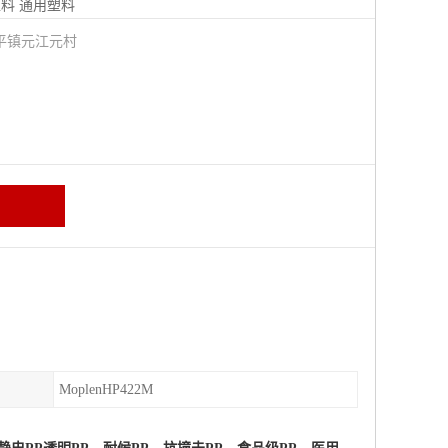
塑料
通用塑料
平镇元江元村
MoplenHP422M