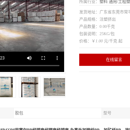
所属行业：
塑料
通用/工程
发货地址：广东省东莞市常
产品规格：注塑挤出
产品数量：0.00千克
包装说明：25KG/包
价格：￥
1.00
元/千克 起
在线留言
胶包
型号