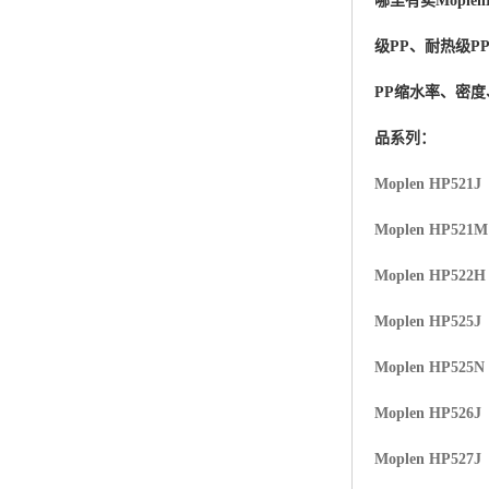
哪里有卖
Moplen
杨子巴斯夫EVA
级PP、耐热级P
TPV塑胶粒
PP缩水率、密
法国阿科玛EVA
品系列：
美国杜邦PET
Moplen HP521J
聚酰胺PA（尼龙）系列：
Moplen HP521
聚丙烯PP
Moplen HP522H
美国杜邦POM
Moplen HP525J
三井陶氏EVA
Moplen HP525N
Hytrel TPEE
Moplen HP526J
Moplen HP527J
聚乙烯HDPE