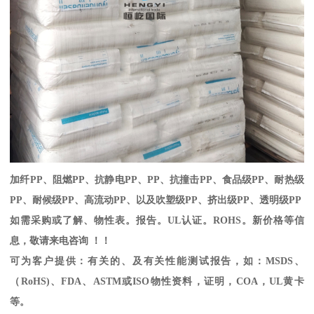
加纤
PP
、阻燃
PP
、抗静电
PP
、
PP
、抗撞击
PP
、食品级
PP
、耐热级
PP
、耐候级
PP
、高流动
PP
、以及吹塑级
PP
、挤出级
PP
、透明级
PP
如需采购或了解、物性表。
报告。
UL
认证。
ROHS
。新价格等信
息，敬请来电咨询 ！！
可为客户提供：有关的、及有关性能测试报告，如：
MSDS
、
（
RoHS)
、
FDA
、
ASTM
或
ISO
物性资料，证明，
COA
，
UL
黄卡
等。