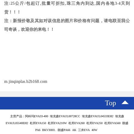
注
:25
公斤
/
包起订
,
批量可折扣
,
珠三角内到达
,
国内各地
3-4
天到
货！！！
注：新报价敬及其如对该信息的图片和价格有问题，请电联至我公
司奇谈，欢迎你的来电！！
m.jinqinplas.b2b168.com
Top
主营产品：阿科玛EVA33-400 埃克森EVAUL00728CC 埃克森EVAUL04533EH2 埃克森
EVAUL05540EH2 杜邦EVA150 杜邦EVA210W 杜邦EVA260 杜邦EVA250 杜邦EVA560 朗盛
PA6 BKV30H1. 朗盛PA66 AK 三井EVA 40W