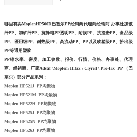
哪里有卖
Moplen
HP500D
巴塞尔PP经销商
代理商经销商 办事处加玻
纤PP、加矿纤PP、抗静电PP透明PP、耐候PP、抗撞击PP、食品级
PP、医用级PP、耐热级PP、高流动PP、PP以及吹塑级PP、挤出级
PP等通用塑胶
PP缩水率、密度、加工参数、报价、行情、价格、办事处、代理
商、经销商、厂家
Adstif \Moplen\ Hifax \ Clyrell \ Pro-fax PP （巴
塞尔）部分产品系列：
Moplen HP521J PP
均聚物
Moplen HP521M PP
均聚物
Moplen HP522H PP
均聚物
Moplen HP525J PP
均聚物
Moplen HP525N PP
均聚物
Moplen HP526J PP
均聚物