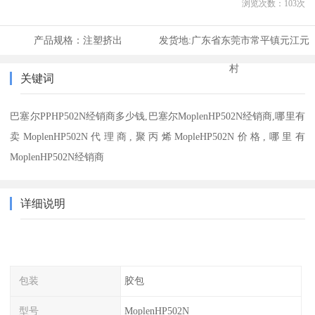
浏览次数：
103
次
产品规格：
注塑挤出
发货地:
广东省东莞市常平镇元江元
村
关键词
巴塞尔PPHP502N经销商多少钱,巴塞尔MoplenHP502N经销商,哪里有
卖MoplenHP502N代理商,聚丙烯MopleHP502N价格,哪里有
MoplenHP502N经销商
详细说明
包装
胶包
型号
MoplenHP502N