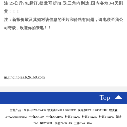
注
:25
公斤
/
包起订
,
批量可折扣
,
珠三角内到达
,
国内各地
3-4
天到
货！！！
注：新报价敬及其如对该信息的图片和价格有问题，请电联至我公
司奇谈，欢迎你的来电！！
m.jinqinplas.b2b168.com
Top
主营产品：阿科玛EVA33-400 埃克森EVAUL00728CC 埃克森EVAUL04533EH2 埃克森
EVAUL05540EH2 杜邦EVA150 杜邦EVA210W 杜邦EVA260 杜邦EVA250 杜邦EVA560 朗盛
PA6 BKV30H1. 朗盛PA66 AK 三井EVA 40W