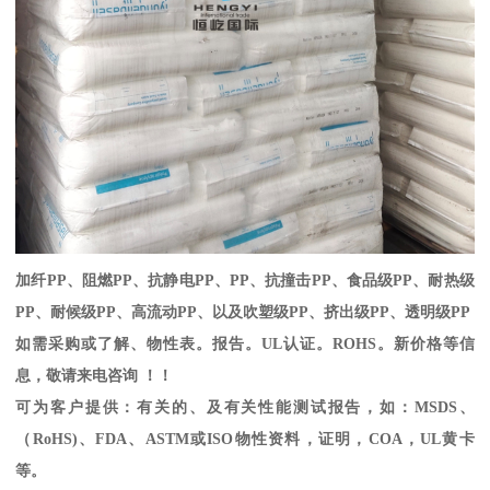
加纤
PP
、阻燃
PP
、抗静电
PP
、
PP
、抗撞击
PP
、食品级
PP
、耐热级
PP
、耐候级
PP
、高流动
PP
、以及吹塑级
PP
、挤出级
PP
、透明级
PP
如需采购或了解、物性表。
报告。
UL
认证。
ROHS
。新价格等信
息，敬请来电咨询 ！！
可为客户提供：有关的、及有关性能测试报告，如：
MSDS
、
（
RoHS)
、
FDA
、
ASTM
或
ISO
物性资料，证明，
COA
，
UL
黄卡
等。