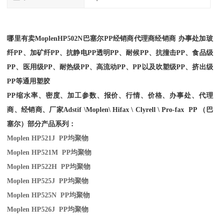
哪里有卖
Moplen
HP502N
巴塞尔PP经销商
代理商经销商 办事处加玻
纤PP、加矿纤PP、抗静电PP透明PP、耐候PP、抗撞击PP、食品级
PP、医用级PP、耐热级PP、高流动PP、PP以及吹塑级PP、挤出级
PP等通用塑胶
PP缩水率、密度、加工参数、报价、行情、价格、办事处、代理
商、经销商、厂家
Adstif \Moplen\ Hifax \ Clyrell \ Pro-fax PP （巴
塞尔）部分产品系列：
Moplen HP521J PP
均聚物
Moplen HP521M PP
均聚物
Moplen HP522H PP
均聚物
Moplen HP525J PP
均聚物
Moplen HP525N PP
均聚物
Moplen HP526J PP
均聚物