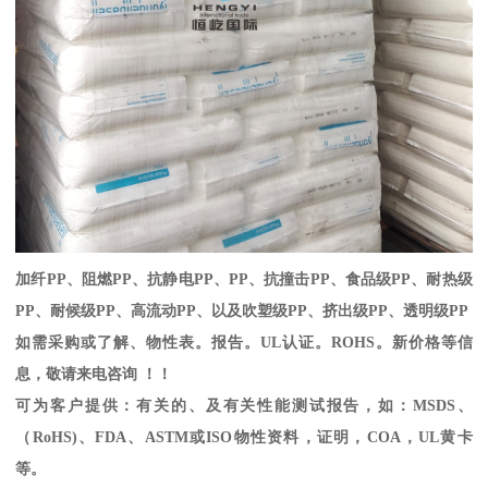
加纤
PP
、阻燃
PP
、抗静电
PP
、
PP
、抗撞击
PP
、食品级
PP
、耐热级
PP
、耐候级
PP
、高流动
PP
、以及吹塑级
PP
、挤出级
PP
、透明级
PP
如需采购或了解、物性表。
报告。
UL
认证。
ROHS
。新价格等信
息，敬请来电咨询 ！！
可为客户提供：有关的、及有关性能测试报告，如：
MSDS
、
（
RoHS)
、
FDA
、
ASTM
或
ISO
物性资料，证明，
COA
，
UL
黄卡
等。