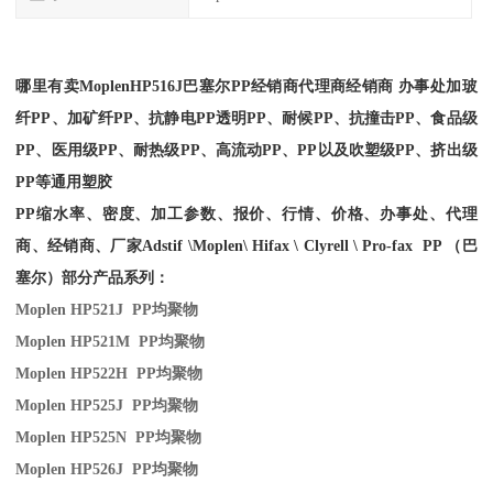
哪里有卖
Moplen
HP516J
巴塞尔PP经销商
代理商经销商 办事处加玻
纤PP、加矿纤PP、抗静电PP透明PP、耐候PP、抗撞击PP、食品级
PP、医用级PP、耐热级PP、高流动PP、PP以及吹塑级PP、挤出级
PP等通用塑胶
PP缩水率、密度、加工参数、报价、行情、价格、办事处、代理
商、经销商、厂家
Adstif \Moplen\ Hifax \ Clyrell \ Pro-fax PP （巴
塞尔）部分产品系列：
Moplen HP521J PP
均聚物
Moplen HP521M PP
均聚物
Moplen HP522H PP
均聚物
Moplen HP525J PP
均聚物
Moplen HP525N PP
均聚物
Moplen HP526J PP
均聚物