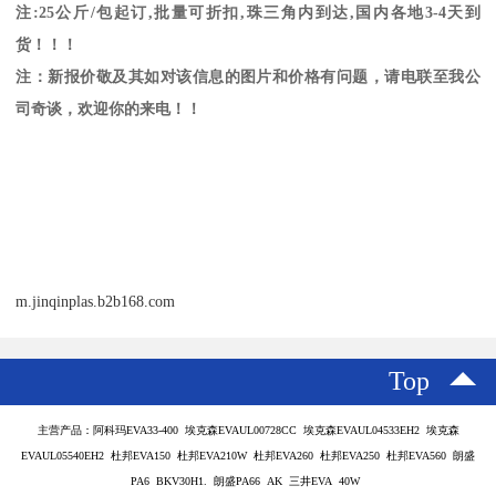
注
:25
公斤
/
包起订
,
批量可折扣
,
珠三角内到达
,
国内各地
3-4
天到
货！！！
注：新报价敬及其如对该信息的图片和价格有问题，请电联至我公
司奇谈，欢迎你的来电！！
m.jinqinplas.b2b168.com
Top
主营产品：阿科玛EVA33-400 埃克森EVAUL00728CC 埃克森EVAUL04533EH2 埃克森
EVAUL05540EH2 杜邦EVA150 杜邦EVA210W 杜邦EVA260 杜邦EVA250 杜邦EVA560 朗盛
PA6 BKV30H1. 朗盛PA66 AK 三井EVA 40W