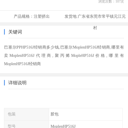
浏览次数：
107
次
产品规格：
注塑挤出
发货地:
广东省东莞市常平镇元江元
村
关键词
巴塞尔PPHP516J经销商多少钱,巴塞尔MoplenHP516J经销商,哪里有
卖MoplenHP516J代理商,聚丙烯MopleHP516J价格,哪里有
MoplenHP516J经销商
详细说明
包装
胶包
型号
MoplenHP516J