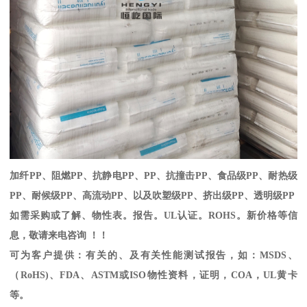
加纤
PP
、阻燃
PP
、抗静电
PP
、
PP
、抗撞击
PP
、食品级
PP
、耐热级
PP
、耐候级
PP
、高流动
PP
、以及吹塑级
PP
、挤出级
PP
、透明级
PP
如需采购或了解、物性表。
报告。
UL
认证。
ROHS
。新价格等信
息，敬请来电咨询 ！！
可为客户提供：有关的、及有关性能测试报告，如：
MSDS
、
（
RoHS)
、
FDA
、
ASTM
或
ISO
物性资料，证明，
COA
，
UL
黄卡
等。