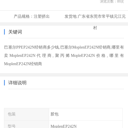
浏览次数：
89
次
产品规格：
注塑挤出
发货地:
广东省东莞市常平镇元江元
村
关键词
巴塞尔PPEP242N经销商多少钱,巴塞尔MoplenEP242N经销商,哪里有
卖MoplenEP242N代理商,聚丙烯MopleEP242N价格,哪里有
MoplenEP242N经销商
详细说明
包装
胶包
型号
MoplenEP242N