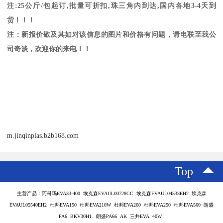
注
:25
公斤
/
包起订
,
批量可折扣
,
珠三角内到达
,
国内各地
3-4
天到
货！！！
注：新报价敬及其如对该信息的图片和价格有问题，请电联至我公
司奇谈，欢迎你的来电！！
m.jinqinplas.b2b168.com
Top
主营产品：阿科玛EVA33-400 埃克森EVAUL00728CC 埃克森EVAUL04533EH2 埃克森
EVAUL05540EH2 杜邦EVA150 杜邦EVA210W 杜邦EVA260 杜邦EVA250 杜邦EVA560 朗盛
PA6 BKV30H1. 朗盛PA66 AK 三井EVA 40W