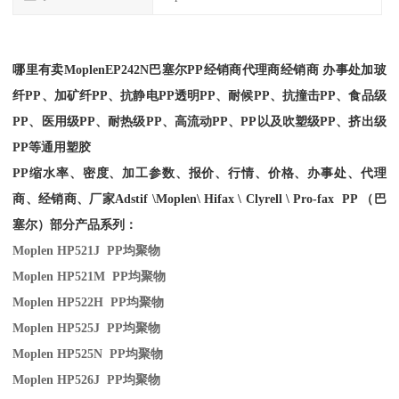
哪里有卖
Moplen
EP242N
巴塞尔PP经销商
代理商经销商 办事处加玻
纤PP、加矿纤PP、抗静电PP透明PP、耐候PP、抗撞击PP、食品级
PP、医用级PP、耐热级PP、高流动PP、PP以及吹塑级PP、挤出级
PP等通用塑胶
PP缩水率、密度、加工参数、报价、行情、价格、办事处、代理
商、经销商、厂家
Adstif \Moplen\ Hifax \ Clyrell \ Pro-fax PP （巴
塞尔）部分产品系列：
Moplen HP521J PP
均聚物
Moplen HP521M PP
均聚物
Moplen HP522H PP
均聚物
Moplen HP525J PP
均聚物
Moplen HP525N PP
均聚物
Moplen HP526J PP
均聚物