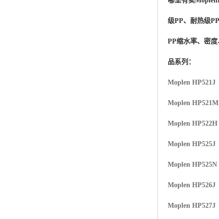
哪里有卖
Moplen
杨子巴斯夫EVA
级PP、耐热级P
TPV塑胶粒
PP缩水率、密
法国阿科玛EVA
品系列：
美国杜邦PET
Moplen HP521J
聚酰胺PA（尼龙）系列：
Moplen HP521
聚丙烯PP
Moplen HP522H
美国杜邦POM
Moplen HP525J
三井陶氏EVA
Moplen HP525N
Hytrel TPEE
Moplen HP526J
Moplen HP527J
聚乙烯HDPE