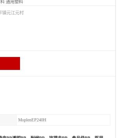
塑料
通用塑料
平镇元江元村
MoplenEP240H