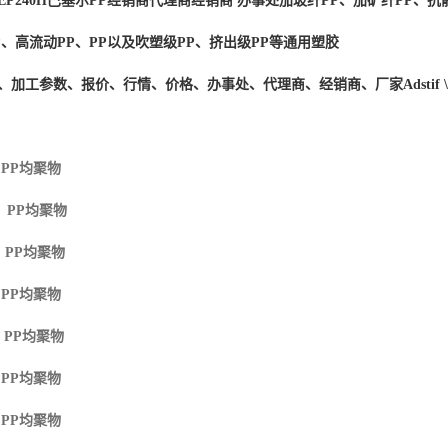
EP240H
巴塞尔PP经销商
代理商经销商 办事处加玻纤PP、加矿纤PP、抗静
P、高流动PP、PP以及吹塑级PP、挤出级PP等通用塑胶
度、加工参数、报价、行情、价格、办事处、代理商、经销商、厂家
Adstif
 PP
均聚物
M PP
均聚物
 PP
均聚物
 PP
均聚物
 PP
均聚物
 PP
均聚物
 PP
均聚物