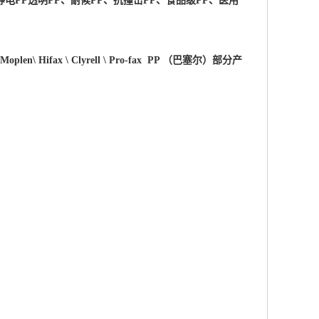
电PP透明PP、耐候PP、抗撞击PP、食品级PP、医用
 \Moplen\ Hifax \ Clyrell \ Pro-fax PP （巴塞尔）部分产