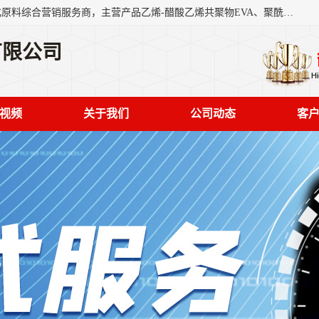
东莞市恒屹国际贸易有限公司（简称：恒屹国际）是一家石化原料综合营销服务商，主营产品乙烯-醋酸乙烯共聚物EVA、聚酰胺PA（尼龙）、醚酯型热塑弹性体TPEE等，公司秉承以市场为导向的战略思想，致力于大宗石化原料在中国市场的营销服务业务，为客户提供一站式的全面服务。
有限公司
视频
关于我们
公司动态
客