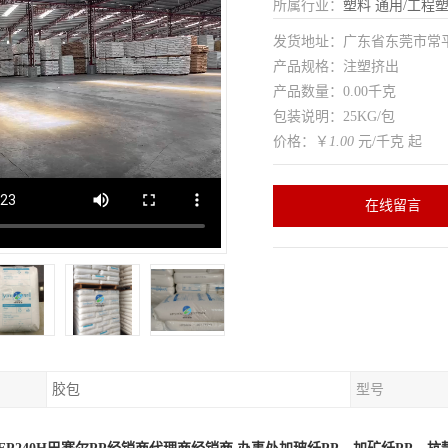
所属行业：
塑料
通用/工程
发货地址：广东省东莞市常
产品规格：注塑挤出
产品数量：0.00千克
包装说明：25KG/包
价格：￥
1.00
元/千克 起
在线留言
胶包
型号