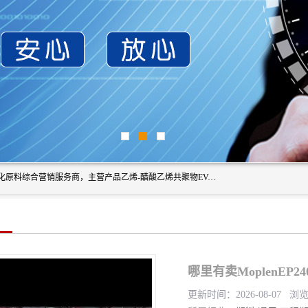
东莞市恒屹国际贸易有限公司（简称：恒屹国际）是一家石化原料综合营销服务商，主营产品乙烯-醋酸乙烯共聚物EVA、聚酰胺PA（尼龙）、醚酯型热塑弹性体TPEE等，公司秉承以市场为导向的战略思想，致力于大宗石化原料在中国市场的营销服务业务，为客户提供一站式的全面服务。
哪里有卖MoplenEP
更新时间：2026-08-07 浏