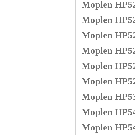
Moplen HP5
ABS塑胶粒
Moplen HP5
LLDPE线性低密度聚乙烯
Moplen HP5
LDPE低密度聚乙烯
TPE材料
Moplen HP5
TPU
Moplen HP5
POK
Moplen HP5
美国陶氏杜邦EVA
Moplen HP5
闽台亚聚EVA
Moplen HP5
韩国韩华EVA
Moplen HP5
山东联泓