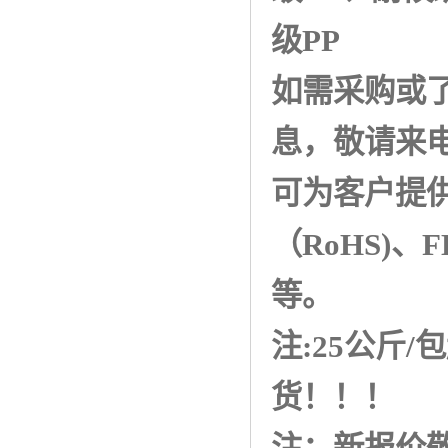
级
PP
如需采购或
息，敬请来电
可为客户提
（
RoHS)
、
F
等。
注
:25
公斤
/
包
货！！！