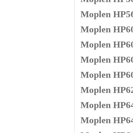
Moplen HP5
Moplen HP6
Moplen HP6
Moplen HP6
Moplen HP6
Moplen HP6
Moplen HP6
Moplen HP6