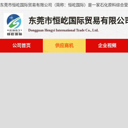
东莞市恒屹国际贸易有限公
Dongguan Hengyi International Trade Co., Ltd.
公司首页
供应商机
企业视频