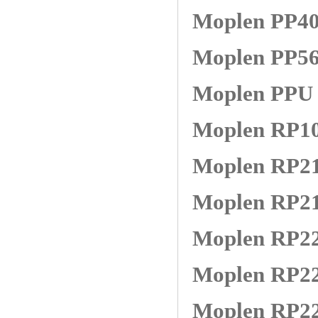
Moplen PP4
Moplen PP5
Moplen PPU
Moplen RP1
Moplen RP2
Moplen RP2
Moplen RP
Moplen RP
Moplen RP2