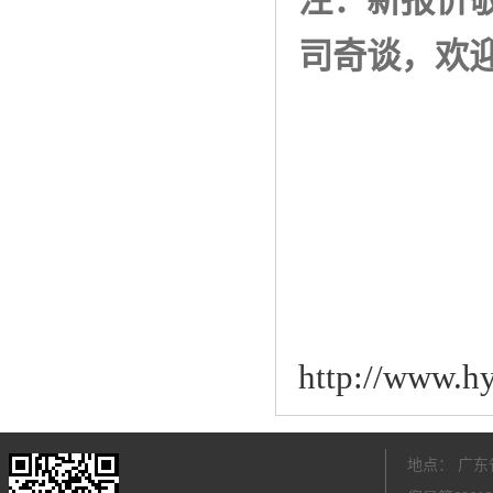
注：新报价
司奇谈，欢
http://www.h
地点： 广东