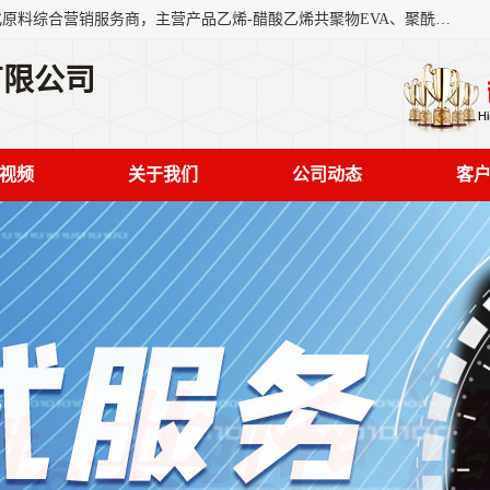
东莞市恒屹国际贸易有限公司（简称：恒屹国际）是一家石化原料综合营销服务商，主营产品乙烯-醋酸乙烯共聚物EVA、聚酰胺PA（尼龙）、醚酯型热塑弹性体TPEE等，公司秉承以市场为导向的战略思想，致力于大宗石化原料在中国市场的营销服务业务，为客户提供一站式的全面服务。
有限公司
视频
关于我们
公司动态
客