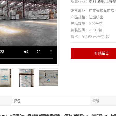
所属行业：
塑料
通用/工程
发货地址：广东省东莞市常
产品规格：注塑挤出
产品数量：0.00千克
包装说明：25KG/包
价格：￥
1.00
元/千克 起
在线留言
胶包
型号