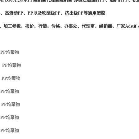
APD369
巴塞尔PP经销商
代理商经销商 办事处加玻纤PP、加矿纤PP、抗静
P、高流动PP、PP以及吹塑级PP、挤出级PP等通用塑胶
度、加工参数、报价、行情、价格、办事处、代理商、经销商、厂家
Adstif
 PP
均聚物
M PP
均聚物
 PP
均聚物
 PP
均聚物
 PP
均聚物
 PP
均聚物
 PP
均聚物