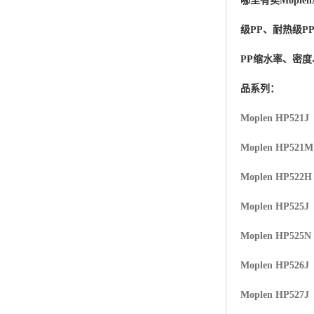
哪里有卖
Moplen
杨子巴斯夫EVA
级PP、耐热级P
TPV塑胶粒
PP缩水率、密
法国阿科玛EVA
品系列：
美国杜邦PET
Moplen HP521J
聚酰胺PA（尼龙）系列：
Moplen HP521
聚丙烯PP
Moplen HP522H
美国杜邦POM
Moplen HP525J
三井陶氏EVA
Moplen HP525N
Hytrel TPEE
Moplen HP526J
Moplen HP527J
聚乙烯HDPE