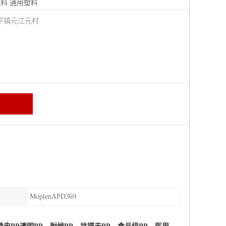
塑料
通用塑料
平镇元江元村
MoplenAPD369