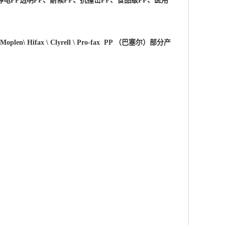
电PP透明PP、耐候PP、抗撞击PP、食品级PP、医用
 \Moplen\ Hifax \ Clyrell \ Pro-fax PP （巴塞尔）部分产