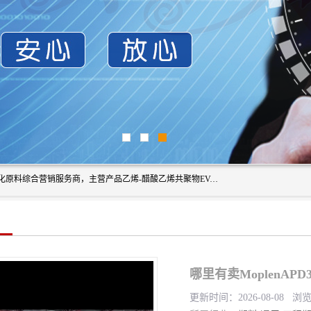
东莞市恒屹国际贸易有限公司（简称：恒屹国际）是一家石化原料综合营销服务商，主营产品乙烯-醋酸乙烯共聚物EVA、聚酰胺PA（尼龙）、醚酯型热塑弹性体TPEE等，公司秉承以市场为导向的战略思想，致力于大宗石化原料在中国市场的营销服务业务，为客户提供一站式的全面服务。
哪里有卖MoplenAP
更新时间：2026-08-08 浏