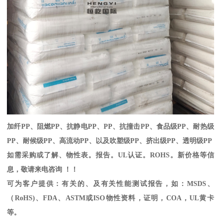
加纤
PP
、阻燃
PP
、抗静电
PP
、
PP
、抗撞击
PP
、食品级
PP
、耐热级
PP
、耐候级
PP
、高流动
PP
、以及吹塑级
PP
、挤出级
PP
、透明级
PP
如需采购或了解、物性表。
报告。
UL
认证。
ROHS
。新价格等信
息，敬请来电咨询 ！！
可为客户提供：有关的、及有关性能测试报告，如：
MSDS
、
（
RoHS)
、
FDA
、
ASTM
或
ISO
物性资料，证明，
COA
，
UL
黄卡
等。