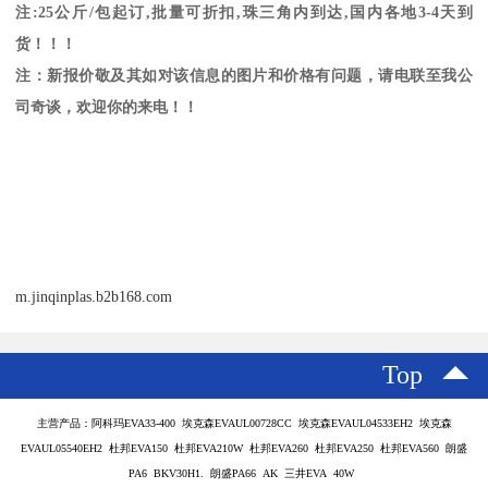
注
:25
公斤
/
包起订
,
批量可折扣
,
珠三角内到达
,
国内各地
3-4
天到
货！！！
注：新报价敬及其如对该信息的图片和价格有问题，请电联至我公
司奇谈，欢迎你的来电！！
m.jinqinplas.b2b168.com
Top
主营产品：阿科玛EVA33-400 埃克森EVAUL00728CC 埃克森EVAUL04533EH2 埃克森
EVAUL05540EH2 杜邦EVA150 杜邦EVA210W 杜邦EVA260 杜邦EVA250 杜邦EVA560 朗盛
PA6 BKV30H1. 朗盛PA66 AK 三井EVA 40W