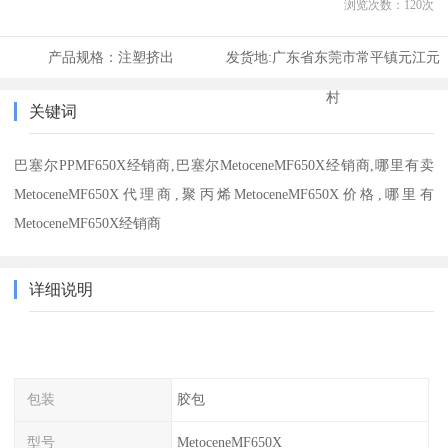
浏览次数：
120
次
产品规格：
注塑挤出
发货地:
广东省东莞市常平镇元江元
村
关键词
巴塞尔PPMF650X经销商,巴塞尔MetoceneMF650X经销商,哪里有卖
MetoceneMF650X代理商,聚丙烯MetoceneMF650X价格,哪里有
MetoceneMF650X经销商
详细说明
包装
胶包
型号
MetoceneMF650X