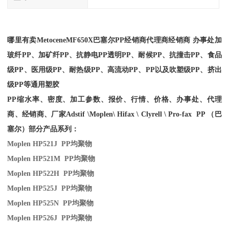
哪里有卖
Metocene
MF650X
巴塞尔PP经销商
代理商经销商 办事处加
玻纤PP、加矿纤PP、抗静电PP透明PP、耐候PP、抗撞击PP、食品
级PP、医用级PP、耐热级PP、高流动PP、PP以及吹塑级PP、挤出
级PP等通用塑胶
PP缩水率、密度、加工参数、报价、行情、价格、办事处、代理
商、经销商、厂家
Adstif \Moplen\ Hifax \ Clyrell \ Pro-fax PP （巴
塞尔）部分产品系列：
Moplen HP521J PP
均聚物
Moplen HP521M PP
均聚物
Moplen HP522H PP
均聚物
Moplen HP525J PP
均聚物
Moplen HP525N PP
均聚物
Moplen HP526J PP
均聚物