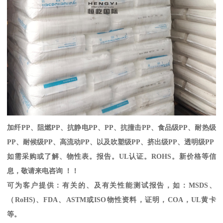
加纤
PP
、阻燃
PP
、抗静电
PP
、
PP
、抗撞击
PP
、食品级
PP
、耐热级
PP
、耐候级
PP
、高流动
PP
、以及吹塑级
PP
、挤出级
PP
、透明级
PP
如需采购或了解、物性表。
报告。
UL
认证。
ROHS
。新价格等信
息，敬请来电咨询 ！！
可为客户提供：有关的、及有关性能测试报告，如：
MSDS
、
（
RoHS)
、
FDA
、
ASTM
或
ISO
物性资料，证明，
COA
，
UL
黄卡
等。