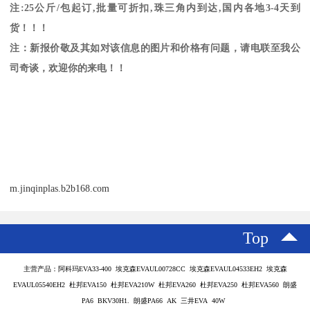
注
:25
公斤
/
包起订
,
批量可折扣
,
珠三角内到达
,
国内各地
3-4
天到
货！！！
注：新报价敬及其如对该信息的图片和价格有问题，请电联至我公
司奇谈，欢迎你的来电！！
m.jinqinplas.b2b168.com
Top
主营产品：阿科玛EVA33-400 埃克森EVAUL00728CC 埃克森EVAUL04533EH2 埃克森
EVAUL05540EH2 杜邦EVA150 杜邦EVA210W 杜邦EVA260 杜邦EVA250 杜邦EVA560 朗盛
PA6 BKV30H1. 朗盛PA66 AK 三井EVA 40W