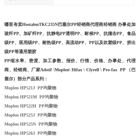
哪里有卖
Hostalen
TKC235N
巴塞尔PP经销商
代理商经销商 办事处加
玻纤PP、加矿纤PP、抗静电PP透明PP、耐候PP、抗撞击PP、食品
级PP、医用级PP、耐热级PP、高流动PP、PP以及吹塑级PP、挤出
级PP等通用塑胶
PP缩水率、密度、加工参数、报价、行情、价格、办事处、代理
商、经销商、厂家
Adstif \Moplen\ Hifax \ Clyrell \ Pro-fax PP （巴
塞尔）部分产品系列：
Moplen HP521J PP
均聚物
Moplen HP521M PP
均聚物
Moplen HP522H PP
均聚物
Moplen HP525J PP
均聚物
Moplen HP525N PP
均聚物
Moplen HP526J PP
均聚物