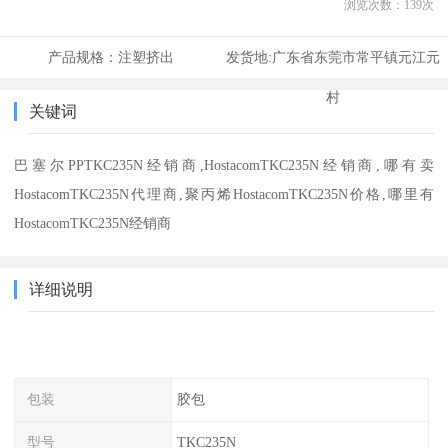
浏览次数：
139
次
产品规格：
注塑挤出
发货地:
广东省东莞市常平镇元江元
村
关键词
巴塞尔PPTKC235N经销商,HostacomTKC235N经销商,哪有卖
HostacomTKC235N代理商,聚丙烯HostacomTKC235N价格,哪里有
HostacomTKC235N经销商
详细说明
包装
胶包
型号
TKC235N