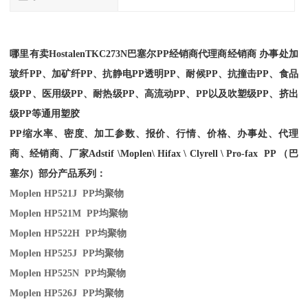
哪里有卖
Hostalen
TKC273N
巴塞尔PP经销商
代理商经销商 办事处加
玻纤PP、加矿纤PP、抗静电PP透明PP、耐候PP、抗撞击PP、食品
级PP、医用级PP、耐热级PP、高流动PP、PP以及吹塑级PP、挤出
级PP等通用塑胶
PP缩水率、密度、加工参数、报价、行情、价格、办事处、代理
商、经销商、厂家
Adstif \Moplen\ Hifax \ Clyrell \ Pro-fax PP （巴
塞尔）部分产品系列：
Moplen HP521J PP
均聚物
Moplen HP521M PP
均聚物
Moplen HP522H PP
均聚物
Moplen HP525J PP
均聚物
Moplen HP525N PP
均聚物
Moplen HP526J PP
均聚物