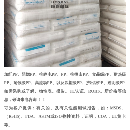
加纤
PP
、阻燃
PP
、抗静电
PP
、
PP
、抗撞击
PP
、食品级
PP
、耐热级
PP
、耐候级
PP
、高流动
PP
、以及吹塑级
PP
、挤出级
PP
、透明级
PP
如需采购或了解、物性表。
报告。
UL
认证。
ROHS
。新价格等信
息，敬请来电咨询 ！！
可为客户提供：有关的、及有关性能测试报告，如：
MSDS
、
（
RoHS)
、
FDA
、
ASTM
或
ISO
物性资料，证明，
COA
，
UL
黄卡
等。