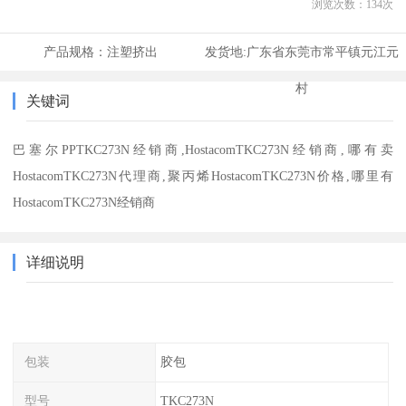
浏览次数：
134
次
产品规格：
注塑挤出
发货地:
广东省东莞市常平镇元江元
村
关键词
巴塞尔PPTKC273N经销商,HostacomTKC273N经销商,哪有卖
HostacomTKC273N代理商,聚丙烯HostacomTKC273N价格,哪里有
HostacomTKC273N经销商
详细说明
包装
胶包
型号
TKC273N