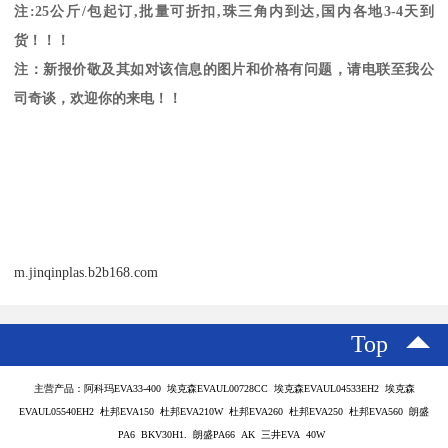
注
:25
公斤
/
包起订
,
批量可折扣
,
珠三角内到达
,
国内各地
3-4
天到
货！！！
注：新报价敬及其如对该信息的图片和价格有问题，请电联至我公
司奇谈，欢迎你的来电！！
m.jinqinplas.b2b168.com
Top
主营产品：阿科玛EVA33-400 埃克森EVAUL00728CC 埃克森EVAUL04533EH2 埃克森
EVAUL05540EH2 杜邦EVA150 杜邦EVA210W 杜邦EVA260 杜邦EVA250 杜邦EVA560 朗盛
PA6 BKV30H1. 朗盛PA66 AK 三井EVA 40W