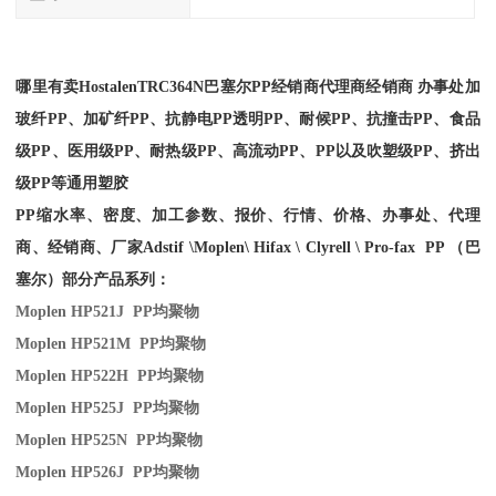
哪里有卖
Hostalen
TRC364N
巴塞尔PP经销商
代理商经销商 办事处加
玻纤PP、加矿纤PP、抗静电PP透明PP、耐候PP、抗撞击PP、食品
级PP、医用级PP、耐热级PP、高流动PP、PP以及吹塑级PP、挤出
级PP等通用塑胶
PP缩水率、密度、加工参数、报价、行情、价格、办事处、代理
商、经销商、厂家
Adstif \Moplen\ Hifax \ Clyrell \ Pro-fax PP （巴
塞尔）部分产品系列：
Moplen HP521J PP
均聚物
Moplen HP521M PP
均聚物
Moplen HP522H PP
均聚物
Moplen HP525J PP
均聚物
Moplen HP525N PP
均聚物
Moplen HP526J PP
均聚物