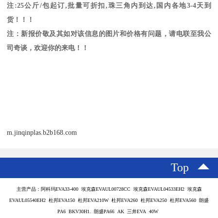
注
:25
公斤
/
包起订
,
批量可折扣
,
珠三角内到达
,
国内各地
3-4
天到
货！！！
注：新报价敬及其如对该信息的图片和价格有问题，请电联至我公
司奇谈，欢迎你的来电！！
m.jinqinplas.b2b168.com
Top
主营产品：阿科玛EVA33-400 埃克森EVAUL00728CC 埃克森EVAUL04533EH2 埃克森
EVAUL05540EH2 杜邦EVA150 杜邦EVA210W 杜邦EVA260 杜邦EVA250 杜邦EVA560 朗盛
PA6 BKV30H1. 朗盛PA66 AK 三井EVA 40W