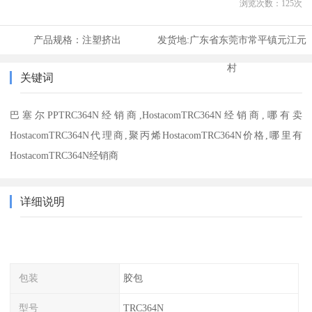
浏览次数：
125
次
产品规格：
注塑挤出
发货地:
广东省东莞市常平镇元江元
村
关键词
巴塞尔PPTRC364N经销商,HostacomTRC364N经销商,哪有卖
HostacomTRC364N代理商,聚丙烯HostacomTRC364N价格,哪里有
HostacomTRC364N经销商
详细说明
包装
胶包
型号
TRC364N