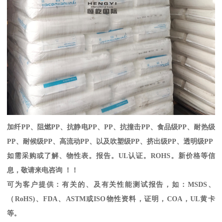
加纤
PP
、阻燃
PP
、抗静电
PP
、
PP
、抗撞击
PP
、食品级
PP
、耐热级
PP
、耐候级
PP
、高流动
PP
、以及吹塑级
PP
、挤出级
PP
、透明级
PP
如需采购或了解、物性表。
报告。
UL
认证。
ROHS
。新价格等信
息，敬请来电咨询 ！！
可为客户提供：有关的、及有关性能测试报告，如：
MSDS
、
（
RoHS)
、
FDA
、
ASTM
或
ISO
物性资料，证明，
COA
，
UL
黄卡
等。