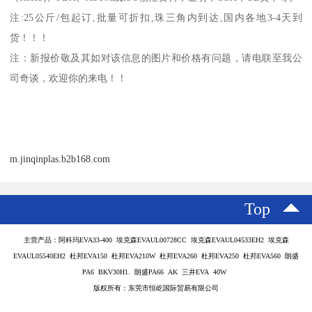
注
:25
公斤
/
包起订
,
批量可折扣
,
珠三角内到达
,
国内各地
3-4
天到
货！！！
注：新报价敬及其如对该信息的图片和价格有问题，请电联至我公
司奇谈，欢迎你的来电！！
m.jinqinplas.b2b168.com
Top
主营产品：阿科玛EVA33-400 埃克森EVAUL00728CC 埃克森EVAUL04533EH2 埃克森
EVAUL05540EH2 杜邦EVA150 杜邦EVA210W 杜邦EVA260 杜邦EVA250 杜邦EVA560 朗盛
PA6 BKV30H1. 朗盛PA66 AK 三井EVA 40W
版权所有：东莞市恒屹国际贸易有限公司