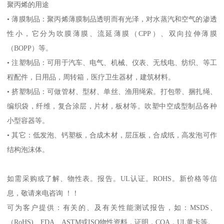
聚丙烯的用途
•
薄膜制品：聚丙烯薄膜制品透明而有光泽，对水蒸汽和空气的渗透
性小，它分为吹膜薄膜、流延薄膜（
CPP
）、双向拉伸薄膜
（
BOPP
）等。
•
注塑制品：可用于汽车、电气、机械、仪表、无线电、纺织、等工
程配件，日用品，周转箱，医疗卫生器材，建筑材料。
•
挤塑制品：可做管材、型材、单丝、渔用绳索。打包带、捆扎绳、
编织袋，纤维，复合涂层，片材，板材等。吹塑中空成型制品各种
小型容器等。
•
其它：低发泡、钙塑板，合成木材，层压板，合成纸，高发泡可作
结构泡沫体。
如需采购或了解、物性表。
报告。
UL
认证。
ROHS
。新价格等信
息，敬请来电咨询 ！！
可为客户提供：有关的、及有关性能测试报告，如：
MSDS
、
（
RoHS)
、
FDA
、
ASTM
或
ISO
物性资料，证明，
COA
，
UL
黄卡等。