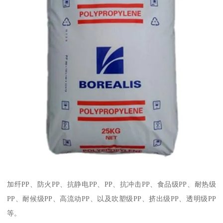
加纤
PP
、防火
PP
、抗静电
PP
、
PP
、抗冲击
PP
、食品级
PP
、耐热级
PP
、耐候级
PP
、高流动
PP
、以及吹塑级
PP
、挤出级
PP
、透明级
PP
等。