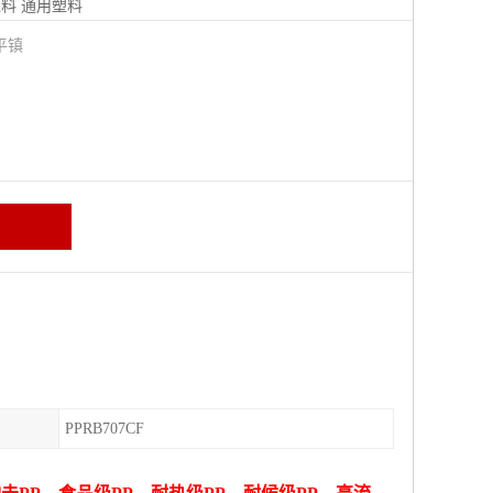
塑料
通用塑料
平镇
PPRB707CF