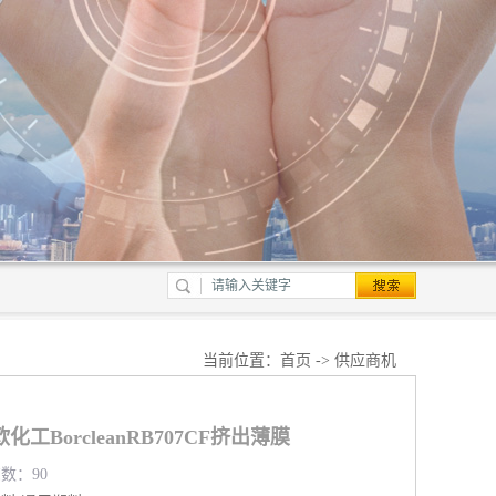
当前位置：
首页
->
供应商机
工BorcleanRB707CF挤出薄膜
览数：90