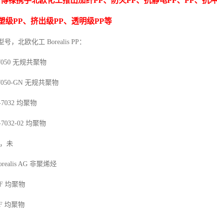
博禄携手北欧化工推出
加纤
PP
、防火
PP
、抗静电
PP
、
PP
、抗
F
塑级
PP
、挤出级
PP
、透明级
PP
等
型号，北欧化工 Borealis PP：
7050
无规共聚物
7050-GN
无规共聚物
-7032
均聚物
-7032-02
均聚物
，未
orealis AG
非聚烯烃
F
均聚物
F
均聚物