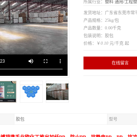
所属行业：
塑料
通用/工程
发货地址：广东省东莞市常
产品规格：25kg/包
产品数量：0.00千克
包装说明：胶包
价格：￥
0.10
元/千克 起
在线留言
胶包
型号