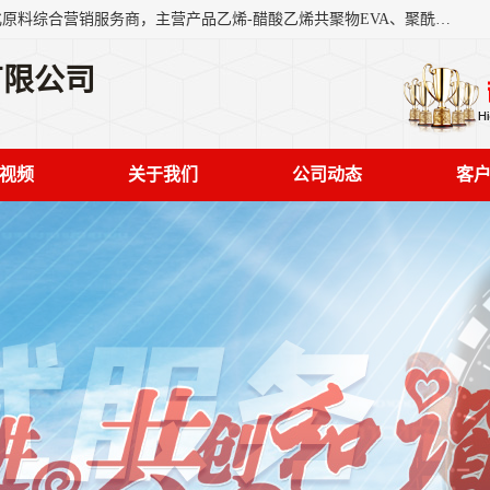
东莞市恒屹国际贸易有限公司（简称：恒屹国际）是一家石化原料综合营销服务商，主营产品乙烯-醋酸乙烯共聚物EVA、聚酰胺PA（尼龙）、醚酯型热塑弹性体TPEE等，公司秉承以市场为导向的战略思想，致力于大宗石化原料在中国市场的营销服务业务，为客户提供一站式的全面服务。
有限公司
视频
关于我们
公司动态
客