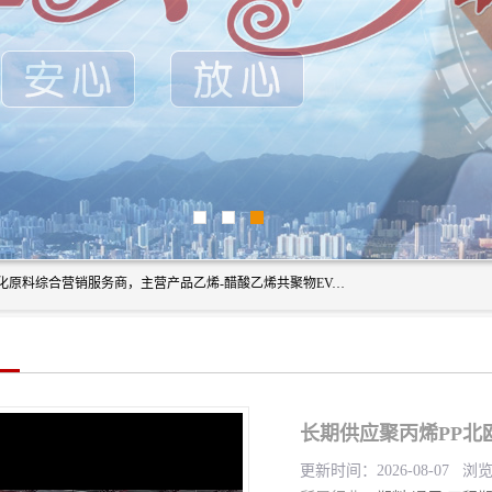
东莞市恒屹国际贸易有限公司（简称：恒屹国际）是一家石化原料综合营销服务商，主营产品乙烯-醋酸乙烯共聚物EVA、聚酰胺PA（尼龙）、醚酯型热塑弹性体TPEE等，公司秉承以市场为导向的战略思想，致力于大宗石化原料在中国市场的营销服务业务，为客户提供一站式的全面服务。
长期供应聚丙烯PP北欧化
更新时间：2026-08-07 浏