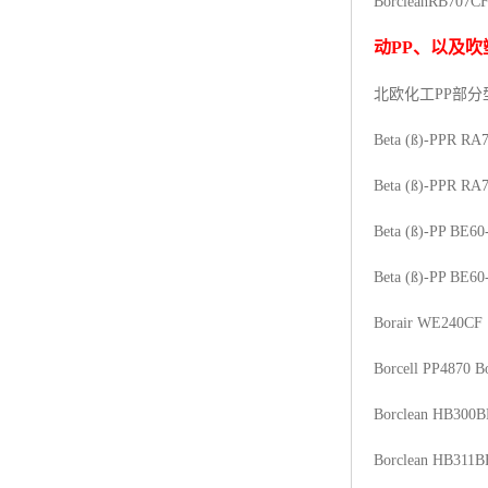
Borclean
RB707C
杨子巴斯夫EVA
动
PP
、以及吹
TPV塑胶粒
北欧化工PP
部分
法国阿科玛EVA
Beta (ß)-PPR RA
美国杜邦PET
Beta (ß)-PPR RA
聚酰胺PA（尼龙）系列：
Beta (ß)-PP BE60
聚丙烯PP
Beta (ß)-PP BE60
美国杜邦POM
Borair WE240CF
三井陶氏EVA
Borcell PP4870
B
Hytrel TPEE
Borclean HB300B
聚乙烯HDPE
Borclean HB311B