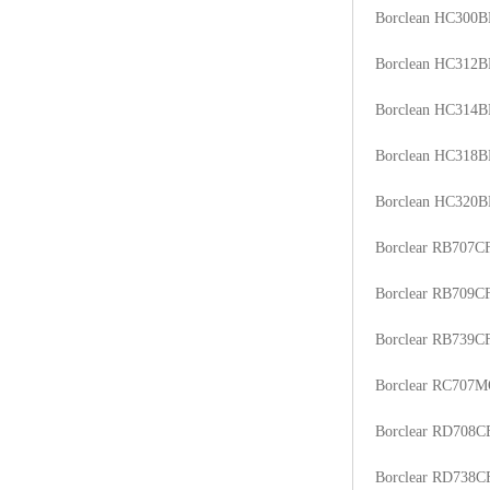
Borclean HC300B
ABS塑胶粒
Borclean HC312B
LLDPE线性低密度聚乙烯
Borclean HC314B
LDPE低密度聚乙烯
Borclean HC318B
TPE材料
Borclean HC320B
TPU
Borclear RB707C
POK
Borclear RB709C
美国陶氏杜邦EVA
Borclear RB739C
闽台亚聚EVA
Borclear RC707
韩国韩华EVA
Borclear RD708C
山东联泓
Borclear RD738C