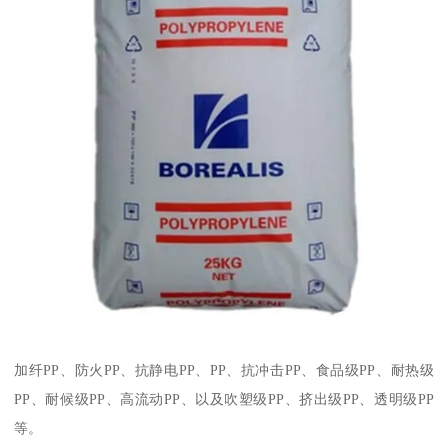
加纤
PP
、防火
PP
、抗静电
PP
、
PP
、抗冲击
PP
、食品级
PP
、耐热级
PP
、耐候级
PP
、高流动
PP
、以及吹塑级
PP
、挤出级
PP
、透明级
PP
等。