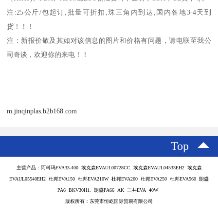
注
:25
公斤
/
包起订
,
批量可折扣
,
珠三角内到达
,
国内各地
3-4
天到
货！！！
注：新报价敬及其如对该信息的图片和价格有问题，请电联至我公
司奇谈，欢迎你的来电！！
m.jinqinplas.b2b168.com
Top
主营产品：阿科玛EVA33-400 埃克森EVAUL00728CC 埃克森EVAUL04533EH2 埃克森
EVAUL05540EH2 杜邦EVA150 杜邦EVA210W 杜邦EVA260 杜邦EVA250 杜邦EVA560 朗盛
PA6 BKV30H1. 朗盛PA66 AK 三井EVA 40W
版权所有：东莞市恒屹国际贸易有限公司