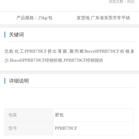
浏览次数：
80
次
产品规格：
25kg/包
发货地:
广东省东莞市常平镇
关键词
北欧化工PPRB739CF挤出薄膜,聚丙烯BorcellPPRB739CF价格多
少,BorcellPPRB739CF经销价格,PPRB739CF经销报价
详细说明
包装
胶包
型号
PPRB739CF