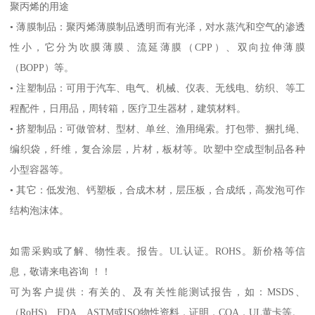
聚丙烯的用途
•
薄膜制品：聚丙烯薄膜制品透明而有光泽，对水蒸汽和空气的渗透
性小，它分为吹膜薄膜、流延薄膜（
CPP
）、双向拉伸薄膜
（
BOPP
）等。
•
注塑制品：可用于汽车、电气、机械、仪表、无线电、纺织、等工
程配件，日用品，周转箱，医疗卫生器材，建筑材料。
•
挤塑制品：可做管材、型材、单丝、渔用绳索。打包带、捆扎绳、
编织袋，纤维，复合涂层，片材，板材等。吹塑中空成型制品各种
小型容器等。
•
其它：低发泡、钙塑板，合成木材，层压板，合成纸，高发泡可作
结构泡沫体。
如需采购或了解、物性表。
报告。
UL
认证。
ROHS
。新价格等信
息，敬请来电咨询 ！！
可为客户提供：有关的、及有关性能测试报告，如：
MSDS
、
（
RoHS)
、
FDA
、
ASTM
或
ISO
物性资料，证明，
COA
，
UL
黄卡等。